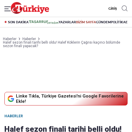
GİRİŞ
SON DAKİKA
YAZARLAR
BİZİM SAYFA
GÜNDEM
POLİTİKA
EK
Haberler
Haberler
Halef sezon finali tarihi belli oldu! Halef Köklerin Çağrısı kaçıncı bölümde
sezon finali yapacak?
Linke Tıkla, Türkiye Gazetesi'ni Google Favorilerine
Ekle!
HABERLER
Halef sezon finali tarihi belli oldu!