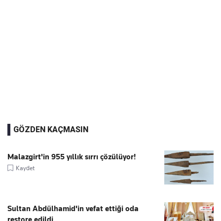
GÖZDEN KAÇMASIN
Malazgirt'in 955 yıllık sırrı çözülüyor!
Kaydet
Sultan Abdülhamid'in vefat ettiği oda
restore edildi