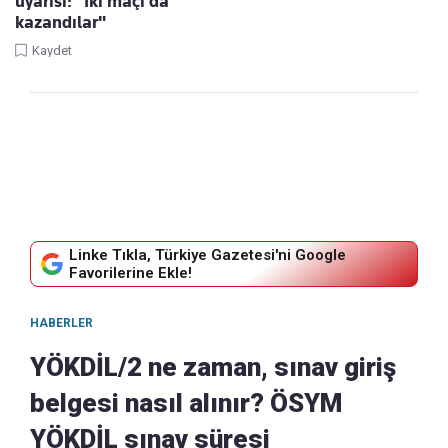
uyarısı: "İki maçı da
kazandılar"
Kaydet
Linke Tıkla, Türkiye Gazetesi'ni Google
Favorilerine Ekle!
HABERLER
YÖKDİL/2 ne zaman, sınav giriş
belgesi nasıl alınır? ÖSYM
YÖKDİL sınav süresi