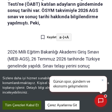
Testi'ne (ÖABT) katılan adayların gündeminde
sonuç tarihi var. ÖSYM takvimiyle 2026 AGS
sınav ve sonuç tarihi hakkında bilgilendirme
yapılmıştı. Peki,
a-
|
+A
Kaydet
2026 Milli Eğitim Bakanlığı Akademi Giriş Sınavı
(MEB-AGS), 26 Temmuz 2026 tarihinde Türkiye
genelinde yapıldı. Sınav telaşı yerini sonuç
heyecanına bıraktı. Adaylar AGS'den alacakları
×
Günün spor, gündem ve
Sizlere daha iyi hizmet sunabilmek adına sitemizde
çerez
puanlarla Değerlendirmelerin tamamlanması
ekonomi gelişmelerini analiz
konumlandırmaktayız. Kişisel verileriniz, KVKK ve GDPR kapsamında
edin!
|
ardından sonuçlar adayların erişimine açılacak.
toplanıp işlenir. Detaylı bilgi almak için
Aydınlatma Metnimizi
📰
Son 30 güne ait haberleri, spor gelişmelerini veya yazar yazılarını sorgulayabilirsiniz.
inceleyebilirsiniz.
Millî Eğitim Akademisi'ne kabul edilecek adayların
seçilmesinde ana kriter olacak, bu nedenyle
Tüm Çerezleri Kabul Et
Çerez Ayarlarına Git
adaylar merakla sonuç duyurusunu bekliyor.