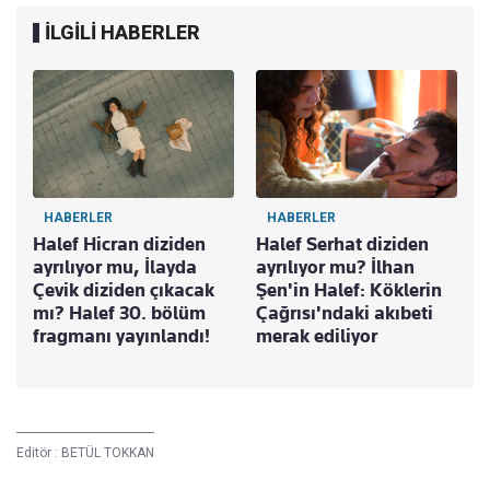
İLGİLİ HABERLER
HABERLER
HABERLER
Halef Hicran diziden
Halef Serhat diziden
ayrılıyor mu, İlayda
ayrılıyor mu? İlhan
Çevik diziden çıkacak
Şen'in Halef: Köklerin
mı? Halef 30. bölüm
Çağrısı'ndaki akıbeti
fragmanı yayınlandı!
merak ediliyor
Editör :
BETÜL TOKKAN