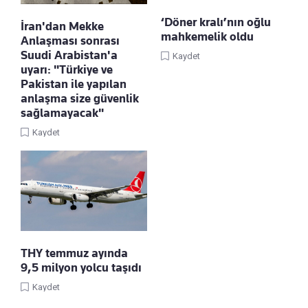
‘Döner kralı’nın oğlu
İran'dan Mekke
mahkemelik oldu
Anlaşması sonrası
Suudi Arabistan'a
Kaydet
uyarı: "Türkiye ve
Pakistan ile yapılan
anlaşma size güvenlik
sağlamayacak"
Kaydet
THY temmuz ayında
9,5 milyon yolcu taşıdı
Kaydet