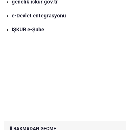
genclik.iskur.gov.tr
e-Devlet entegrasyonu
İŞKUR e-Şube
BAKMADAN GEÇME