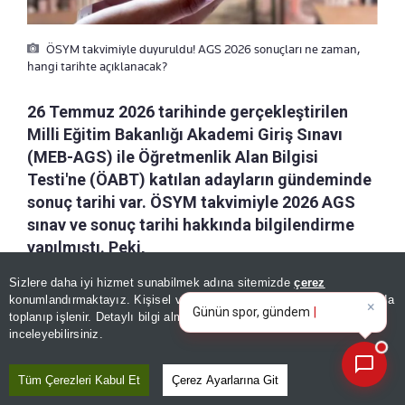
ÖSYM takvimiyle duyuruldu! AGS 2026 sonuçları ne zaman,
hangi tarihte açıklanacak?
26 Temmuz 2026 tarihinde gerçekleştirilen
Milli Eğitim Bakanlığı Akademi Giriş Sınavı
(MEB-AGS) ile Öğretmenlik Alan Bilgisi
Testi'ne (ÖABT) katılan adayların gündeminde
sonuç tarihi var. ÖSYM takvimiyle 2026 AGS
sınav ve sonuç tarihi hakkında bilgilendirme
yapılmıştı. Peki,
×
Günün spor, gündem ve
Sizlere daha iyi hizmet sunabilmek adına sitemizde
çerez
ekonomi gelişmelerini analiz
a-
|
+A
konumlandırmaktayız. Kişisel verileriniz, KVKK ve GDPR kapsamında
Kaydet
edin!
toplanıp işlenir. Detaylı bilgi almak için
Aydınlatma Metnimizi
📰
Son 30 güne ait haberleri, spor gelişmelerini veya yazar yazılarını sorgulayabilirsiniz.
inceleyebilirsiniz.
2026 Milli Eğitim Bakanlığı Akademi Giriş Sınavı
(MEB-AGS), 26 Temmuz 2026 tarihinde Türkiye
Tüm Çerezleri Kabul Et
Çerez Ayarlarına Git
genelinde yapıldı. Sınav telaşı yerini sonuç