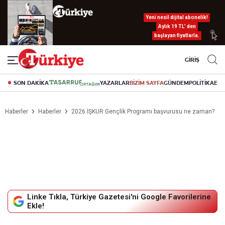
Yeni nesil dijital abonelik!
Aylık 19 TL’ den
başlayan fiyatlarla.
GİRİŞ
SON DAKİKA
YAZARLAR
BİZİM SAYFA
GÜNDEM
POLİTİKA
EK
Haberler
Haberler
2026 İŞKUR Gençlik Programı başvurusu ne zaman?
Linke Tıkla, Türkiye Gazetesi'ni Google Favorilerine
Ekle!