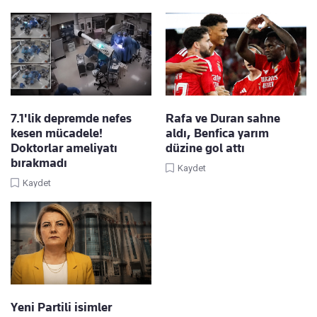
7.1'lik depremde nefes
Rafa ve Duran sahne
kesen mücadele!
aldı, Benfica yarım
Doktorlar ameliyatı
düzine gol attı
bırakmadı
Kaydet
Kaydet
Yeni Partili isimler