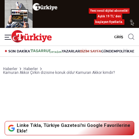
Yeni nesil dijital abonelik!
Aylık 19 TL’ den
başlayan fiyatlarla.
GİRİŞ
SON DAKİKA
YAZARLAR
BİZİM SAYFA
GÜNDEM
POLİTİKA
EK
Haberler
Haberler
Kamuran Akkor Çirkin dizisine konuk oldu! Kamuran Akkor kimdir?
Linke Tıkla, Türkiye Gazetesi'ni Google Favorilerine
Ekle!