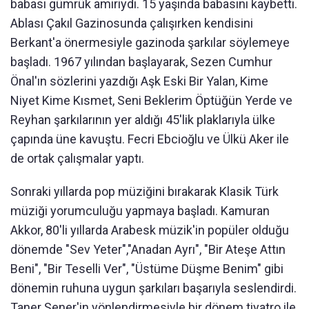
babası gümrük amiriydi. 15 yaşında babasını kaybetti.
Ablası Çakıl Gazinosunda çalışırken kendisini
Berkant'a önermesiyle gazinoda şarkılar söylemeye
başladı. 1967 yılından başlayarak, Sezen Cumhur
Önal'ın sözlerini yazdığı Aşk Eski Bir Yalan, Kime
Niyet Kime Kısmet, Seni Beklerim Öptüğün Yerde ve
Reyhan şarkılarının yer aldığı 45'lik plaklarıyla ülke
çapında üne kavuştu. Fecri Ebcioğlu ve Ülkü Aker ile
de ortak çalışmalar yaptı.
Sonraki yıllarda pop müziğini bırakarak Klasik Türk
müziği yorumculuğu yapmaya başladı. Kamuran
Akkor, 80'li yıllarda Arabesk müzik'in popüler olduğu
dönemde "Sev Yeter","Anadan Ayrı", "Bir Ateşe Attın
Beni", "Bir Teselli Ver", "Üstüme Düşme Benim" gibi
dönemin ruhuna uygun şarkıları başarıyla seslendirdi.
Taner Şener'in yönlendirmesiyle bir dönem tiyatro ile