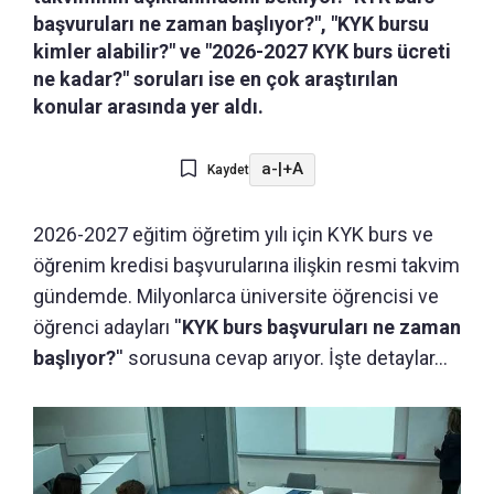
başvuruları ne zaman başlıyor?", "KYK bursu
kimler alabilir?" ve "2026-2027 KYK burs ücreti
ne kadar?" soruları ise en çok araştırılan
konular arasında yer aldı.
a-
|
+A
Kaydet
2026-2027 eğitim öğretim yılı için KYK burs ve
öğrenim kredisi başvurularına ilişkin resmi takvim
gündemde. Milyonlarca üniversite öğrencisi ve
öğrenci adayları ''
KYK burs başvuruları ne zaman
başlıyor?
'' sorusuna cevap arıyor. İşte detaylar...