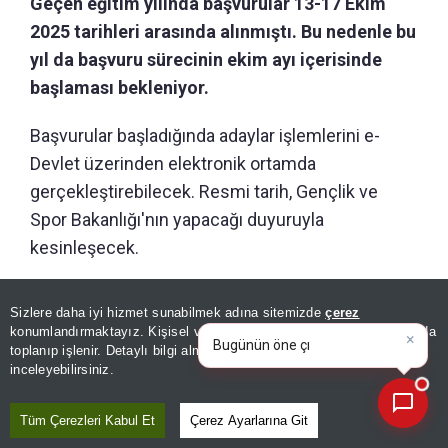
Geçen eğitim yılında başvurular 13-17 Ekim
2025 tarihleri arasında alınmıştı. Bu nedenle bu
yıl da başvuru sürecinin ekim ayı içerisinde
başlaması bekleniyor.
Başvurular başladığında adaylar işlemlerini e-
Devlet üzerinden elektronik ortamda
gerçekleştirebilecek. Resmi tarih, Gençlik ve
Spor Bakanlığı'nın yapacağı duyuruyla
kesinleşecek.
Sizlere daha iyi hizmet sunabilmek adına sitemizde
çerez
GÜNÜN ÖZETİ
×
Bugünün öne çıkan manşetleri
konumlandırmaktayız. Kişisel verileriniz, KVKK ve GDPR kapsamında
ve gelişmeleri neler?
|
toplanıp işlenir. Detaylı bilgi almak için
Aydınlatma Metnimizi
📰
Son 30 güne ait haberleri, spor gelişmelerini veya yazar yazılarını sorgulayabilirsiniz.
inceleyebilirsiniz.
Tüm Çerezleri Kabul Et
Çerez Ayarlarına Git