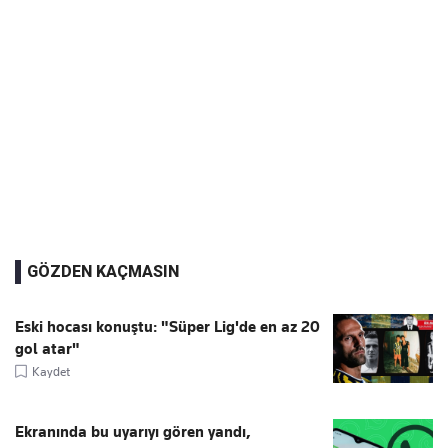
GÖZDEN KAÇMASIN
Eski hocası konuştu: "Süper Lig'de en az 20
gol atar"
Kaydet
Ekranında bu uyarıyı gören yandı,