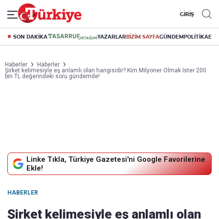
GİRİŞ
SON DAKİKA
YAZARLAR
BİZİM SAYFA
GÜNDEM
POLİTİKA
EK
Haberler
Haberler
Şirket kelimesiyle eş anlamlı olan hangisidir? Kim Milyoner Olmak İster 200
bin TL değerindeki soru gündemde!
Linke Tıkla, Türkiye Gazetesi'ni Google Favorilerine
Ekle!
HABERLER
Şirket kelimesiyle eş anlamlı olan