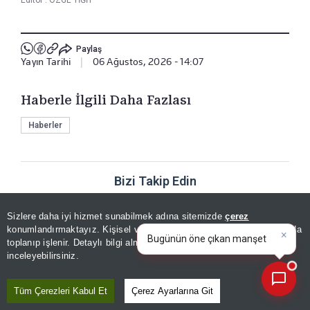
Paylaş
Yayın Tarihi
|
06 Ağustos, 2026 - 14:07
Haberle İlgili Daha Fazlası
Haberler
Bizi Takip Edin
Sizlere daha iyi hizmet sunabilmek adına sitemizde
çerez
×
Bugünün öne çıkan manşetleri
konumlandırmaktayız. Kişisel verileriniz, KVKK ve GDPR kapsamında
ve gelişmeleri neler?
|
toplanıp işlenir. Detaylı bilgi almak için
Aydınlatma Metnimizi
📰
Son 30 güne ait haberleri, spor gelişmelerini veya yazar yazılarını sorgulayabilirsiniz.
inceleyebilirsiniz.
YORUMLAR
Tüm Çerezleri Kabul Et
Çerez Ayarlarına Git