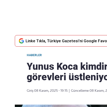
Takip Edin
Favori mecralarınızda haber akışımıza ulaşın
Linke Tıkla, Türkiye Gazetesi'ni Google Favor
HABERLER
Yunus Koca kimdir,
görevleri üstleniy
Giriş:
08 Kasım, 2025 - 19:15
|
Güncelleme:
08 Kasım, 2