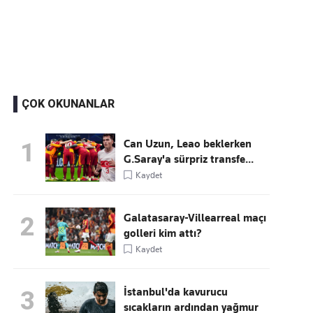
Kaçırmayın
Ücretsiz üye olun, gündemi şekillendiren gelişmeleri önce siz duyun
ÇOK OKUNANLAR
Can Uzun, Leao beklerken
1
G.Saray'a sürpriz transfe...
Kaydet
Galatasaray-Villearreal maçı
2
golleri kim attı?
Kaydet
İstanbul'da kavurucu
3
sıcakların ardından yağmur