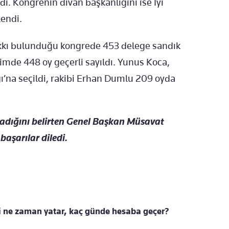
dı. Kongrenin divan başkanlığını ise İyi
lendi.
kkı bulunduğu kongrede 453 delege sandık
çimde 448 oy geçerli sayıldı. Yunus Koca,
ığı’na seçildi, rakibi Erhan Dumlu 209 oyda
madığını belirten Genel Başkan Müsavat
başarılar diledi.
i ne zaman yatar, kaç günde hesaba geçer?