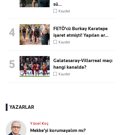
sü...
Kaydet
FETÖ'cü Burkay Karatepe
4
işaret etmişti! Yapılan ar...
Kaydet
Galatasaray-Villarreal maçı
5
hangi kanalda?
Kaydet
YAZARLAR
Yücel Koç
Mekke’yi korumayalım mı?