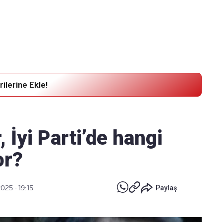
Haber Verin
Editör masamıza bilgi ve materyal göndermek için
tıklayın
ilerine Ekle!
 İyi Parti’de hangi
or?
025 - 19:15
Paylaş