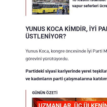
vapur seferleri ücr
YUNUS KOCA KİMDİR, İYİ P
ÜSTLENİYOR?
Yunus Koca, kongre öncesinde İyi Parti Ma
görevini yürütüyordu.
Partideki siyasi kariyerinde yerel teşkil
ve kadınların parti çalışmalarına katılım
GÜNÜN ÖZETİ