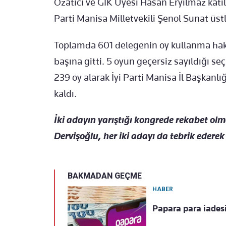
Özatıcı ve GİK Üyesi Hasan Eryılmaz katıl
Parti Manisa Milletvekili Şenol Sunat üst
Toplamda 601 delegenin oy kullanma ha
başına gitti. 5 oyun geçersiz sayıldığı se
239 oy alarak İyi Parti Manisa İl Başkanl
kaldı.
İki adayın yarıştığı kongrede rekabet ol
Dervişoğlu, her iki adayı da tebrik ederek 
BAKMADAN GEÇME
HABER
Papara para iades