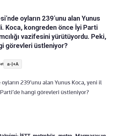
esi’nde oyların 239’unu alan Yunus
di. Koca, kongreden önce İyi Parti
mcılığı vazifesini yürütüyordu. Peki,
gi görevleri üstleniyor?
a-
|
+A
et
oyların 239’unu alan Yunus Koca, yeni il
 Parti’de hangi görevleri üstleniyor?
 takvimi: İETT, metrobüs, metro, Marmaray ve