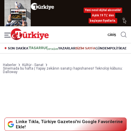
Yeni nesil dijital abonelik!
Aylık 19 TL’ den
başlayan fiyatlarla.
GİRİŞ
SON DAKİKA
YAZARLAR
BİZİM SAYFA
GÜNDEM
POLİTİKA
EK
Haberler
Kültür - Sanat
Sinemada bu hafta | Yapay zekânın sanatçı hapishanesi! Teknoloji kâbusu:
Dalloway
Linke Tıkla, Türkiye Gazetesi'ni Google Favorilerine
Ekle!