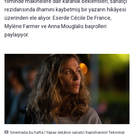
filminde makinelere dair karanlık beklentileri, sanatçı
rezidansında ilhamını kaybetmiş bir yazarın hikâyesi
üzerinden ele alıyor. Eserde Cécile De France,
Mylène Farmer ve Anna Mouglalis başrolleri
paylaşıyor.
Sinemada bu hafta | Yapay zekânın sanatçı hapishanesi! Teknoloji