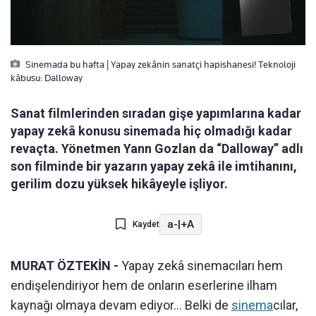
Sinemada bu hafta | Yapay zekânin sanatçi hapishanesi! Teknoloji
kâbusu: Dalloway
Sanat filmlerinden sıradan gişe yapımlarına kadar
yapay zekâ konusu sinemada hiç olmadığı kadar
revaçta. Yönetmen Yann Gozlan da “Dalloway” adlı
son filminde bir yazarın yapay zekâ ile imtihanını,
gerilim dozu yüksek hikâyeyle işliyor.
a-
|
+A
Kaydet
MURAT ÖZTEKİN -
Yapay zekâ sinemacıları hem
endişelendiriyor hem de onların eserlerine ilham
kaynağı olmaya devam ediyor… Belki de
sinema
cılar,