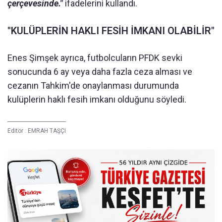
çerçevesinde."
ifadelerini kullandı.
"KULÜPLERİN HAKLI FESİH İMKANI OLABİLİR"
Enes Şimşek ayrıca, futbolcuların PFDK sevki
sonucunda 6 ay veya daha fazla ceza alması ve
cezanın Tahkim'de onaylanması durumunda
kulüplerin haklı fesih imkanı olduğunu söyledi.
Editör :
EMRAH TAŞÇI