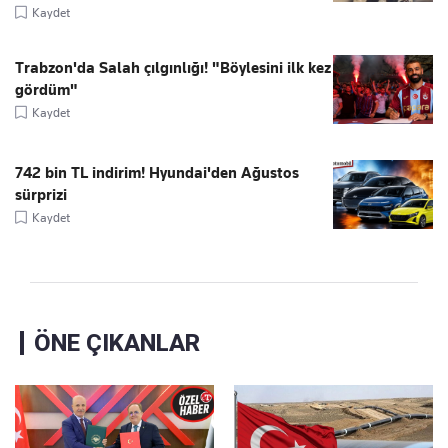
Kaydet
Trabzon'da Salah çılgınlığı! "Böylesini ilk kez
gördüm"
Kaydet
742 bin TL indirim! Hyundai'den Ağustos
sürprizi
Kaydet
ÖNE ÇIKANLAR