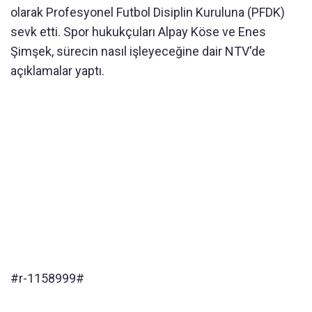
olarak Profesyonel Futbol Disiplin Kuruluna (PFDK)
sevk etti. Spor hukukçuları Alpay Köse ve Enes
Şimşek, sürecin nasıl işleyeceğine dair NTV'de
açıklamalar yaptı.
#r-1158999#