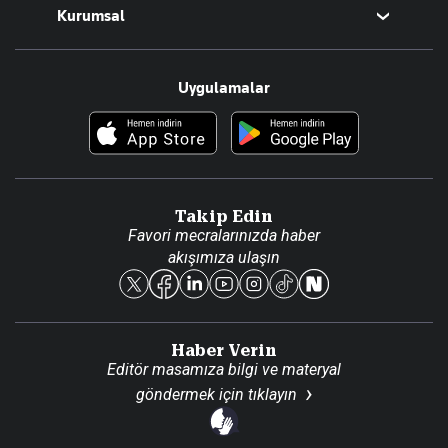
Kurumsal
Teknoloji
Resmî Ilanlar
Hakkımızda
Uygulamalar
Haberler
İletişim
Foto Haber
Künye
Video Galeri
Gazete Aboneliği
Danışma Telefonları
Takip Edin
Favori mecralarınızda haber
Yasal
akışımıza ulaşın
Reklam Ver
Haber Verin
Editör masamıza bilgi ve materyal
göndermek için
tıklayın