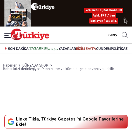
Yeni nesil dijital abonelik!
Aylık 19 TL’ den
başlayan fiyatlarla.
GİRİŞ
SON DAKİKA
YAZARLAR
BİZİM SAYFA
GÜNDEM
POLİTİKA
EK
Haberler
DÜNYADA SPOR
Bahis krizi derinleşiyor: Puan silme ve küme düşme cezası verilebilir
Linke Tıkla, Türkiye Gazetesi'ni Google Favorilerine
Ekle!