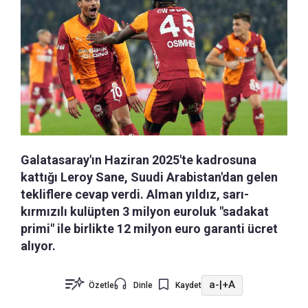
Galatasaray'ın Haziran 2025'te kadrosuna
kattığı Leroy Sane, Suudi Arabistan'dan gelen
tekliflere cevap verdi. Alman yıldız, sarı-
kırmızılı kulüpten 3 milyon euroluk "sadakat
primi" ile birlikte 12 milyon euro garanti ücret
alıyor.
a-
|
+A
Özetle
Dinle
Kaydet