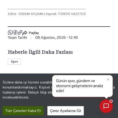
Editör :
ERENAY KOÇKAN
|
Kaynak: TÜRKİYE GAZETESİ
Paylaş
Yayın Tarihi
|
08 Ağustos, 2026 - 12:40
Haberle İlgili Daha Fazlası
Spor
Bizi Takip Edin
Sizlere daha iyi hizmet sunabilmek adına sitemizde
çerez
konumlandırmaktayız. Kişisel verileriniz, KVKK ve GDPR kapsamında
×
Bugünkü yaz
|
toplanıp işlenir. Detaylı bilgi almak için
Aydınlatma Metnimizi
📰
Son 30 güne ait haberleri, spor gelişmelerini veya yazar yazılarını sorgulayabilirsiniz.
inceleyebilirsiniz.
Tüm Çerezleri Kabul Et
Çerez Ayarlarına Git