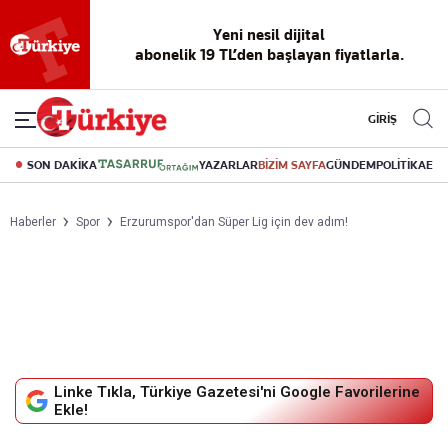
Reklamsız
56 yıllık
Akıllı haber
Eski gazeteleri
Yazarlarla
okuma
dijital arşiv
asistanı
indirme
canlı soru
deneyimi
cevap
GİRİŞ
SON DAKİKA
YAZARLAR
BİZİM SAYFA
GÜNDEM
POLİTİKA
EK
Haberler
Spor
Erzurumspor'dan Süper Lig için dev adım!
Linke Tıkla, Türkiye Gazetesi'ni Google Favorilerine
Ekle!