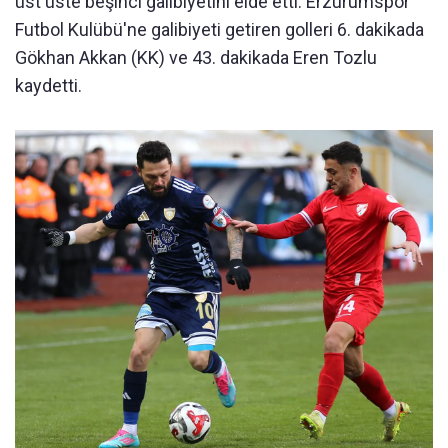
üst üste beşinci galibiyetini elde etti. Erzurumspor
Futbol Kulübü'ne galibiyeti getiren golleri 6. dakikada
Gökhan Akkan (KK) ve 43. dakikada Eren Tozlu
kaydetti.