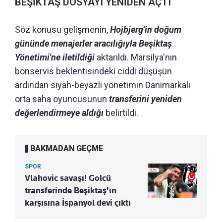
BEŞİKTAŞ DOSYAYI YENİDEN AÇTI
Söz konusu gelişmenin,
Hojbjerg'in doğum
gününde menajerler aracılığıyla Beşiktaş
Yönetimi'ne iletildiği
aktarıldı. Marsilya'nın
bonservis beklentisindeki ciddi düşüşün
ardından siyah-beyazlı yönetimin Danimarkalı
orta saha oyuncusunun
transferini yeniden
değerlendirmeye aldığı
belirtildi.
BAKMADAN GEÇME
SPOR
Vlahovic savaşı! Golcü
transferinde Beşiktaş'ın
karşısına İspanyol devi çıktı