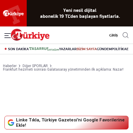
Yeni nesil dijital
abonelik 19 TL’den başlayan fiyatlarla.
GİRİŞ
SON DAKİKA
YAZARLAR
BİZİM SAYFA
GÜNDEM
POLİTİKA
EK
Haberler
Diğer SPORLAR
Frankfurt hezimeti sonrası Galatasaray yönetiminden ilk açıklama: Nazar!
Linke Tıkla, Türkiye Gazetesi'ni Google Favorilerine
Ekle!