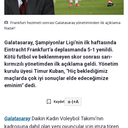
Frankfurt hezimeti sonrasi Galatasaray yönetiminden ilk açiklama:
Nazar!
Galatasaray, Şampiyonlar Ligi'nin ilk haftasında
Eintracht Frankfurt'a deplasmanda 5-1 yenildi.
Kötü futbol ve beklenmeyen skor sonrası sarı-
kırmızılı yönetimden ilk açıklama geldi. Yönetim
kurulu üyesi Timur Kuban, "Hiç beklediğimiz
maçlarda çok iyi sonuçlar elde edeceğimize
eminim" dedi.
a-
|
+A
Kaydet
Galatasaray
Daikin Kadın Voleybol Takımı'nın
kadrosuna dahil olan yeni oyuncular için imza tören