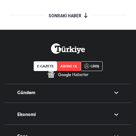
SONRAKİ HABER
E-GAZETE
ABONE OL
GİRİŞ
Gündem
Politika
Ekonomi
Eğitim
Borsa