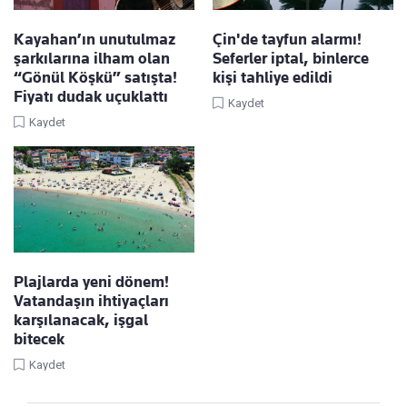
Kayahan’ın unutulmaz
Çin'de tayfun alarmı!
şarkılarına ilham olan
Seferler iptal, binlerce
“Gönül Köşkü” satışta!
kişi tahliye edildi
Fiyatı dudak uçuklattı
Kaydet
Kaydet
Plajlarda yeni dönem!
Vatandaşın ihtiyaçları
karşılanacak, işgal
bitecek
Kaydet