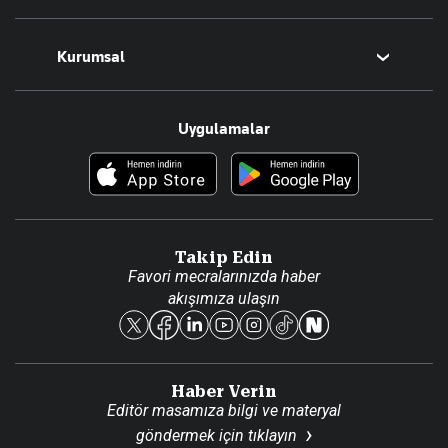
Magazin
Kurumsal
Teknoloji
Resmî Ilanlar
Hakkımızda
Uygulamalar
Haberler
İletişim
Foto Haber
Künye
Video Galeri
Gazete Aboneliği
Danışma Telefonları
Takip Edin
Favori mecralarınızda haber
Yasal
akışımıza ulaşın
Reklam Ver
Haber Verin
Editör masamıza bilgi ve materyal
göndermek için
tıklayın