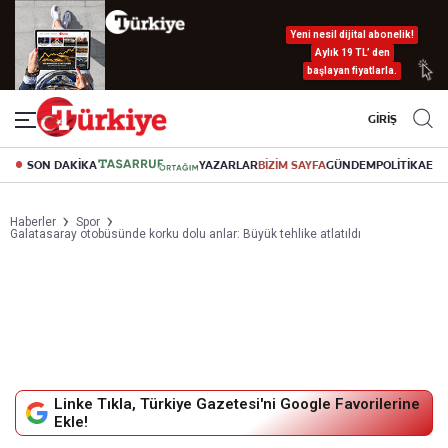
Yeni nesil dijital abonelik!
Aylık 19 TL’ den
başlayan fiyatlarla.
GİRİŞ
SON DAKİKA
YAZARLAR
BİZİM SAYFA
GÜNDEM
POLİTİKA
EK
Haberler
Spor
Galatasaray otobüsünde korku dolu anlar: Büyük tehlike atlatıldı
Linke Tıkla, Türkiye Gazetesi'ni Google Favorilerine
Ekle!