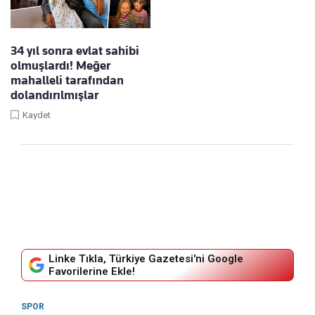
34 yıl sonra evlat sahibi
olmuşlardı! Meğer
mahalleli tarafından
dolandırılmışlar
Kaydet
Linke Tıkla, Türkiye Gazetesi'ni Google
Favorilerine Ekle!
SPOR