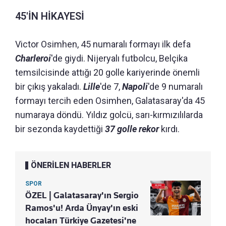
45'İN HİKAYESİ
Victor Osimhen, 45 numaralı formayı ilk defa
Charleroi
'de giydi. Nijeryalı futbolcu, Belçika
temsilcisinde attığı 20 golle kariyerinde önemli
bir çıkış yakaladı.
Lille
'de 7,
Napoli
'de 9 numaralı
formayı tercih eden Osimhen, Galatasaray'da 45
numaraya döndü. Yıldız golcü, sarı-kırmızılılarda
bir sezonda kaydettiği
37 golle rekor
kırdı.
ÖNERİLEN HABERLER
SPOR
ÖZEL | Galatasaray'ın Sergio
Ramos'u! Arda Ünyay'ın eski
hocaları Türkiye Gazetesi'ne