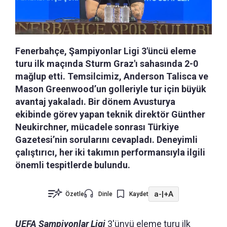
Fenerbahçe, Şampiyonlar Ligi 3'üncü eleme
turu ilk maçında Sturm Graz'ı sahasında 2-0
mağlup etti. Temsilcimiz, Anderson Talisca ve
Mason Greenwood’un golleriyle tur için büyük
avantaj yakaladı. Bir dönem Avusturya
ekibinde görev yapan teknik direktör Günther
Neukirchner, mücadele sonrası Türkiye
Gazetesi’nin sorularını cevapladı. Deneyimli
çalıştırıcı, her iki takımın performansıyla ilgili
önemli tespitlerde bulundu.
a-
|
+A
Özetle
Dinle
Kaydet
UEFA Şampiyonlar Ligi
3'ünvü eleme turu ilk