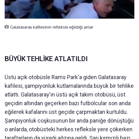
Galatasaray kafilesinin refleksle eğildiği anlar
BÜYÜK TEHLİKE ATLATILDI
Üstü açık otobüsle Rams Park'a giden Galatasaray
kafilesi, şampiyonluk kutlamalarında büyük bir tehlike
atlattı. Galatasaray'ın üstü açık takım otobüsü, üst
geçidin altından geçerken bazı futbolcular son anda
eğilerek kafalarını üst geçide çarpmaktan kurtuldu.
Şampiyonluk coşkusunun bir anda paniğe dönüştüğü
o anlarda, otobüsteki herkes refleksle yere çökerken
taraftarların da yüreği ağzına geldi. Sarı kırmızılı bazı