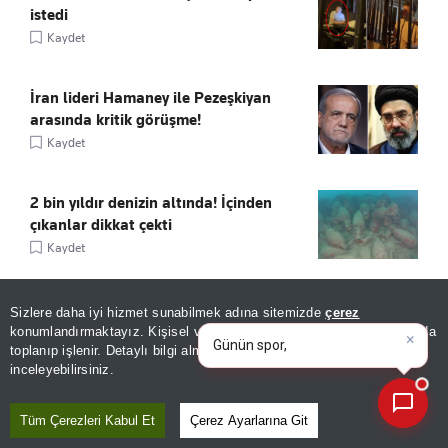
istedi
Kaydet
İran lideri Hamaney ile Pezeşkiyan
arasında kritik görüşme!
Kaydet
2 bin yıldır denizin altında! İçinden
çıkanlar dikkat çekti
Kaydet
×
Hatay’da denize giren 13 yaşındaki çocuk
Günün spor, gündem ve
Sizlere daha iyi hizmet sunabilmek adına sitemizde
çerez
ekonomi gelişmelerini analiz
boğuldu!
konumlandırmaktayız. Kişisel verileriniz, KVKK ve GDPR kapsamında
ed
|
toplanıp işlenir. Detaylı bilgi almak için
Aydınlatma Metnimizi
Kaydet
📰
Son 30 güne ait haberleri, spor gelişmelerini veya yazar yazılarını sorgulayabilirsiniz.
inceleyebilirsiniz.
Tüm Çerezleri Kabul Et
Çerez Ayarlarına Git