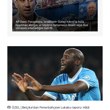
ÖZEL | Belçika’dan Fenerbahçeye Lukaku raporu: Hâlâ