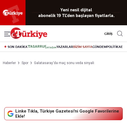
Yeni nesil dijital
abonelik 19 TL’den başlayan fiyatlarla.
GİRİŞ
SON DAKİKA
YAZARLAR
BİZİM SAYFA
GÜNDEM
POLİTİKA
EK
Haberler
Spor
Galatasaray'da maç sonu veda sinyali
Linke Tıkla, Türkiye Gazetesi'ni Google Favorilerine
Ekle!