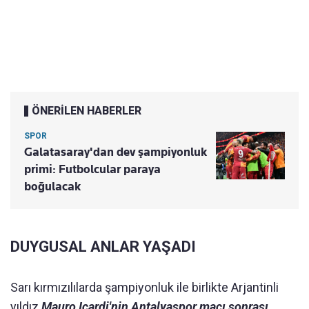
ÖNERİLEN HABERLER
SPOR
Galatasaray'dan dev şampiyonluk
primi: Futbolcular paraya
boğulacak
DUYGUSAL ANLAR YAŞADI
Sarı kırmızılılarda şampiyonluk ile birlikte Arjantinli
yıldız
Mauro Icardi'nin Antalyaspor maçı sonrası