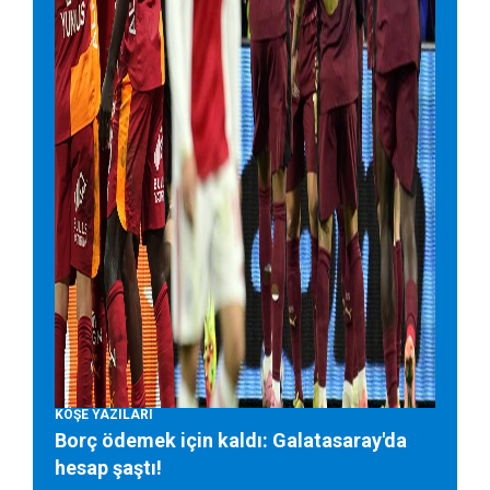
KÖŞE YAZILARI
Borç ödemek için kaldı: Galatasaray'da
hesap şaştı!