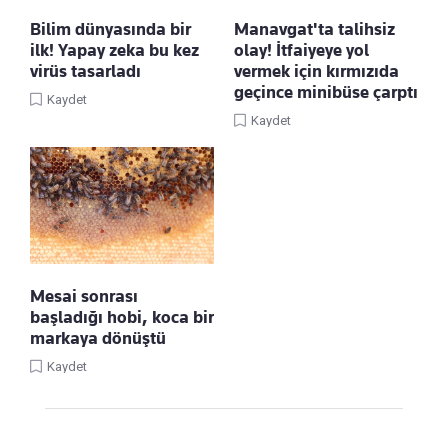
Bilim dünyasında bir
Manavgat'ta talihsiz
ilk! Yapay zeka bu kez
olay! İtfaiyeye yol
virüs tasarladı
vermek için kırmızıda
geçince minibüse çarptı
Kaydet
Kaydet
Mesai sonrası
başladığı hobi, koca bir
markaya dönüştü
Kaydet