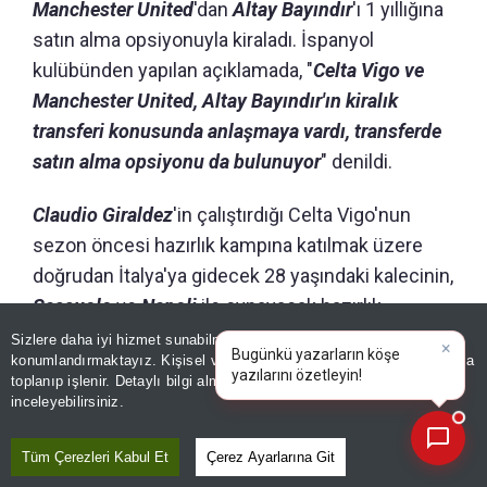
Manchester United
'dan
Altay Bayındır
'ı 1 yıllığına
satın alma opsiyonuyla kiraladı. İspanyol
kulübünden yapılan açıklamada, "
Celta Vigo ve
Manchester United, Altay Bayındır'ın kiralık
transferi konusunda anlaşmaya vardı, transferde
satın alma opsiyonu da bulunuyor
" denildi.
Claudio Giraldez
'in çalıştırdığı Celta Vigo'nun
sezon öncesi hazırlık kampına katılmak üzere
doğrudan İtalya'ya gidecek 28 yaşındaki kalecinin,
Sassuolo
ve
Napoli
ile oynayacak hazırlık
maçlarında takımda yer alacağı kaydedildi.
Sizlere daha iyi hizmet sunabilmek adına sitemizde
çerez
×
Bugünkü yazarların köşe
konumlandırmaktayız. Kişisel verileriniz, KVKK ve GDPR kapsamında
yazılarını özetleyin!
|
toplanıp işlenir. Detaylı bilgi almak için
Aydınlatma Metnimizi
📰
Son 30 güne ait haberleri, spor gelişmelerini veya yazar yazılarını sorgulayabilirsiniz.
inceleyebilirsiniz.
Tüm Çerezleri Kabul Et
Çerez Ayarlarına Git