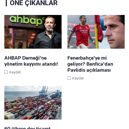
ÖNE ÇIKANLAR
AHBAP Derneği'ne
Fenerbahçe'ye mi
yönetim kayyımı atandı!
geliyor? Benfica'dan
Pavlidis açıklaması
Kaydet
Kaydet
60 ülkeye dev ticaret