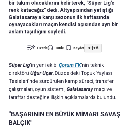
bir takım olacaklarını belirterek, "Süper Lig'e
renk katacağız" dedi. Altyapısından yetiştiği
Galatasaray'a karşı sezonun ilk haftasında
oynayacakları maçın kendisi açısından ayrı bir
anlam taşıdığını söyledi.
a-
|
+A
Özetle
Dinle
Kaydet
Süper Lig
'in yeni ekibi
Çorum FK
'nin teknik
direktörü
Uğur Uçar
, Düzce'deki Topuk Yaylası
Tesisleri'nde sürdürülen kamp süreci, transfer
çalışmaları, oyun sistemi,
Galatasaray
maçı ve
taraftar desteğine ilişkin açıklamalarda bulundu.
"BAŞARININ EN BÜYÜK MİMARI SAVAŞ
BALÇIK"