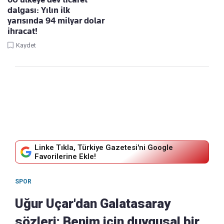
dalgası: Yılın ilk
yarısında 94 milyar dolar
ihracat!
Kaydet
Linke Tıkla, Türkiye Gazetesi'ni Google
Favorilerine Ekle!
SPOR
Uğur Uçar'dan Galatasaray
sözleri: Benim için duygusal bir