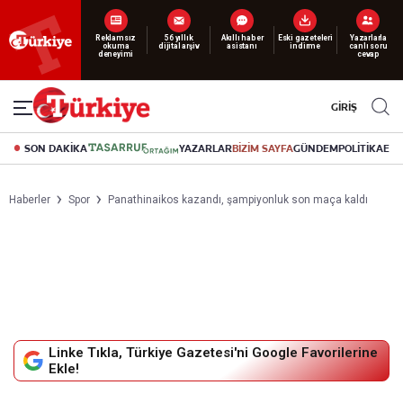
Yeni nesil dijital
abonelik 19 TL’den başlayan fiyatlarla.
GİRİŞ
SON DAKİKA
YAZARLAR
BİZİM SAYFA
GÜNDEM
POLİTİKA
EK
Haberler
Spor
Panathinaikos kazandı, şampiyonluk son maça kaldı
Linke Tıkla, Türkiye Gazetesi'ni Google Favorilerine
Ekle!