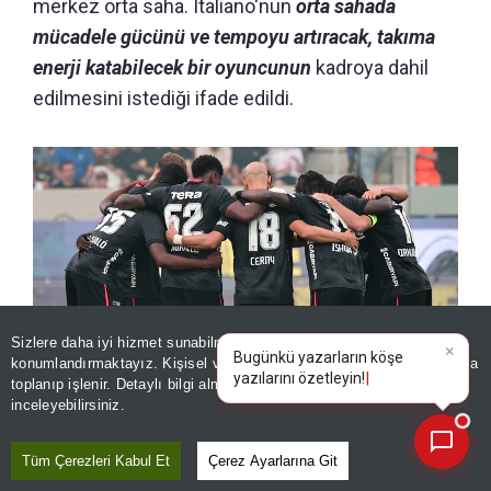
merkez orta saha. Italiano'nun
orta sahada
mücadele gücünü ve tempoyu artıracak, takıma
enerji katabilecek bir oyuncunun
kadroya dahil
edilmesini istediği ifade edildi.
Sizlere daha iyi hizmet sunabilmek adına sitemizde
çerez
konumlandırmaktayız. Kişisel verileriniz, KVKK ve GDPR kapsamında
×
toplanıp işlenir. Detaylı bilgi almak için
Aydınlatma Metnimizi
📰
Son 30 güne ait haberleri, spor gelişmelerini veya yazar yazılarını sorgulayabilirsiniz.
inceleyebilirsiniz.
Beşiktaş
Tüm Çerezleri Kabul Et
Çerez Ayarlarına Git