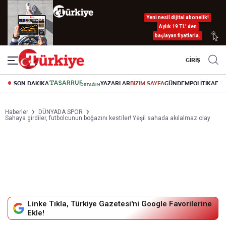
Yeni nesil dijital abonelik!
Aylık 19 TL’ den
başlayan fiyatlarla.
GİRİŞ
SON DAKİKA
YAZARLAR
BİZİM SAYFA
GÜNDEM
POLİTİKA
EK
Haberler
DÜNYADA SPOR
Sahaya girdiler, futbolcunun boğazını kestiler! Yeşil sahada akılalmaz olay
Linke Tıkla, Türkiye Gazetesi'ni Google Favorilerine
Ekle!