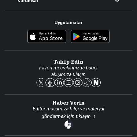
Kurumsal
Teknoloji
Resmî Ilanlar
Hakkımızda
Uygulamalar
Haberler
İletişim
Foto Haber
Künye
Video Galeri
Gazete Aboneliği
Danışma Telefonları
Takip Edin
Favori mecralarınızda haber
Yasal
akışımıza ulaşın
Reklam Ver
Haber Verin
Editör masamıza bilgi ve materyal
göndermek için
tıklayın