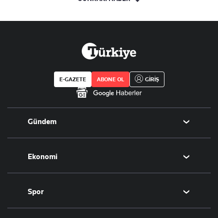
E-GAZETE
ABONE OL
GİRİŞ
Gündem
Politika
Ekonomi
Eğitim
Borsa
Spor
Altın
Döviz
Futbol