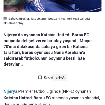
Sahaya girdiler, futbolcunun bogazini kestiler! Yesil sahada
akilalmaz olay
Nijerya'da oynanan Katsina United–Barau FC
maçında dehşet veren bir olay yaşandı. Maçın
70'inci dakikasında sahaya giren bir Katsina
taraftarı, Barau oyuncusu Nana Abraham'a
saldırarak futbolcunun boynunu kesti. İşte
detaylar...
a-
|
+A
Kaydet
Nijerya
Premier Futbol Ligi'nde (NPFL) oynanan
Katsina United-Barau FC
maçında yaşanan skandal,
dünya gündemine oturdu.