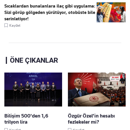
Sıcaklardan bunalanlara ilaç gibi uygulama:
Sizi görüp gölgeden yürütüyor, otobüste bile
serinletiyor!
Kaydet
ÖNE ÇIKANLAR
Bilişim 500'den 1,6
Özgür Özel’in hesabı
trilyon lira
fezlekeler mi?