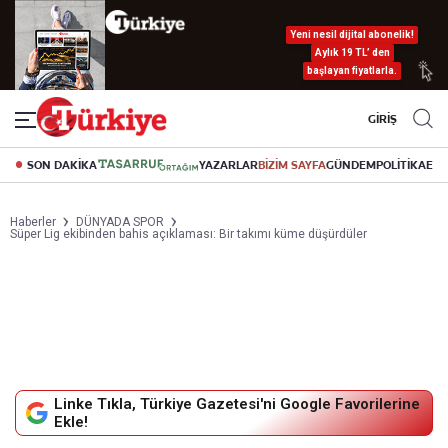
Yeni nesil dijital abonelik!
Aylık 19 TL’ den
başlayan fiyatlarla.
GİRİŞ
SON DAKİKA
YAZARLAR
BİZİM SAYFA
GÜNDEM
POLİTİKA
EK
Haberler
DÜNYADA SPOR
Süper Lig ekibinden bahis açıklaması: Bir takımı küme düşürdüler
Linke Tıkla, Türkiye Gazetesi'ni Google Favorilerine
Ekle!