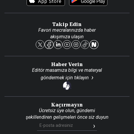
Video Galeri
Gazete Aboneliği
Danışma Telefonları
Takip Edin
Favori mecralarınızda haber
Yasal
akışımıza ulaşın
Reklam Ver
Haber Verin
Editör masamıza bilgi ve materyal
göndermek için
tıklayın
Kaçırmayın
Ücretsiz üye olun, gündemi
şekillendiren gelişmeleri önce siz duyun