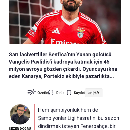
Sarı lacivertliler Benfica’nın Yunan golcüsü
Vangelis Pavlidis’i kadroya katmak için 45
milyon avroyu gözden çıkardı. Oyuncuyu ikna
eden Kanarya, Portekiz ekibiyle pazarlıkta...
a-
|
+A
Özetle
Dinle
Kaydet
Hem şampiyonluk hem de
Şampiyonlar Ligi hasretini bu sezon
dindirmek isteyen Fenerbahçe, bir
SEZER DOĞRU