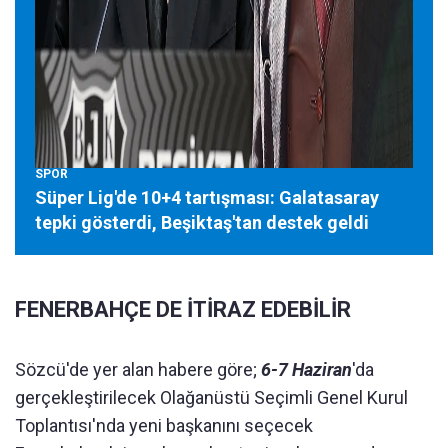
SPOR
Süper Lig'de 10+4 tartışması: Galatasaray
tepki gösterdi, Beşiktaş'tan destek geldi
FENERBAHÇE DE İTİRAZ EDEBİLİR
Sözcü'de yer alan habere göre;
6-7 Haziran
'da
gerçekleştirilecek Olağanüstü Seçimli Genel Kurul
Toplantısı'nda yeni başkanını seçecek