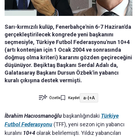
Sarı-kırmızılı kulüp, Fenerbahçe'nin 6-7 Haziran'da
gerçekleştirilecek kongrede yeni başkanını
seçmesiyle, Türkiye Futbol Federasyonu'nun 10+4
(artı kontenjan için 1 Ocak 2004 ve sonrasında
doğmuş olma kriteri) kararını gözden geçireceğini
düşünüyor. Beşiktaş Başkanı Serdal Adalı da,
Galatasaray Başkanı Dursun Özbek'in yabancı
kuralı çıkışına destek vermişti.
a-
|
+A
Özetle
Kaydet
İbrahim Hacıosmanoğlu
başkanlığındaki
Türkiye
Futbol Federasyonu
(TFF), yeni sezon için yabancı
kuralını
10+4
olarak belirlemişti. Yıldız yabancıları