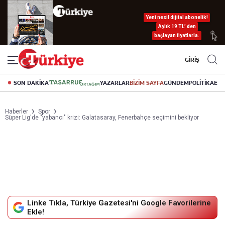
Yeni nesil dijital abonelik!
Aylık 19 TL’ den
başlayan fiyatlarla.
GİRİŞ
SON DAKİKA
YAZARLAR
BİZİM SAYFA
GÜNDEM
POLİTİKA
EK
Haberler
Spor
Süper Lig'de "yabancı" krizi: Galatasaray, Fenerbahçe seçimini bekliyor
Linke Tıkla, Türkiye Gazetesi'ni Google Favorilerine
Ekle!