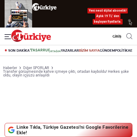
Yeni nesil dijital abonelik!
Aylık 19 TL’ den
başlayan fiyatlarla.
GİRİŞ
SON DAKİKA
YAZARLAR
BİZİM SAYFA
GÜNDEM
POLİTİKA
EK
Haberler
Diğer SPORLAR
Transfer görüşmesinde kahve içmeye çıktı, ortadan kayboldu! Herkes şoke
oldu, olayın içyüzü anlaşıldı
Linke Tıkla, Türkiye Gazetesi'ni Google Favorilerine
Ekle!