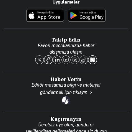
Uygulamalar
Haberler
İletişim
Foto Haber
Künye
Video Galeri
Gazete Aboneliği
Danışma Telefonları
Takip Edin
Favori mecralarınızda haber
Yasal
akışımıza ulaşın
Reklam Ver
Haber Verin
Editör masamıza bilgi ve materyal
göndermek için
tıklayın
Kaçırmayın
Ücretsiz üye olun, gündemi
şekillendiren gelişmeleri önce siz duyun