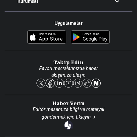
Kurumsal
Teknoloji
Resmî Ilanlar
Hakkımızda
Uygulamalar
Haberler
İletişim
Foto Haber
Künye
Video Galeri
Gazete Aboneliği
Danışma Telefonları
Takip Edin
Favori mecralarınızda haber
Yasal
akışımıza ulaşın
Reklam Ver
Haber Verin
Editör masamıza bilgi ve materyal
göndermek için
tıklayın