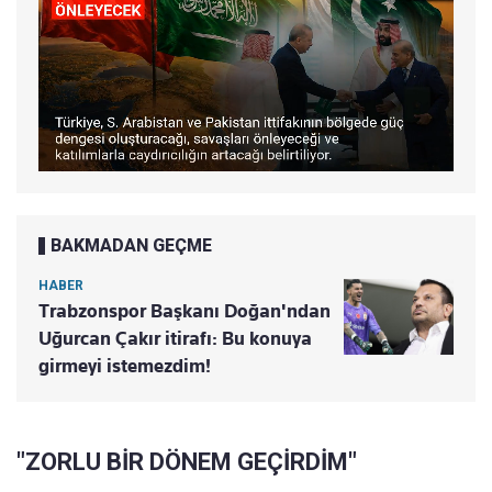
BAKMADAN GEÇME
HABER
Trabzonspor Başkanı Doğan'ndan
Uğurcan Çakır itirafı: Bu konuya
girmeyi istemezdim!
"ZORLU BİR DÖNEM GEÇİRDİM"