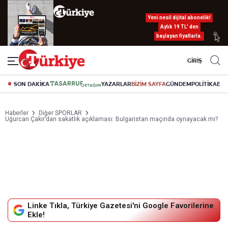
Yeni nesil dijital abonelik!
Aylık 19 TL’ den
başlayan fiyatlarla.
GİRİŞ
SON DAKİKA
YAZARLAR
BİZİM SAYFA
GÜNDEM
POLİTİKA
EK
Haberler
Diğer SPORLAR
Uğurcan Çakır’dan sakatlık açıklaması: Bulgaristan maçında oynayacak mı?
Linke Tıkla, Türkiye Gazetesi'ni Google Favorilerine
Ekle!