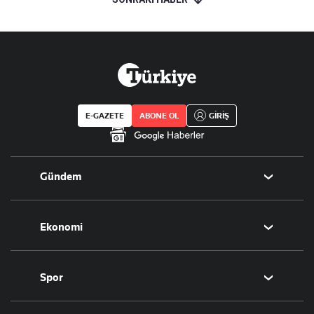
E-GAZETE
ABONE OL
GİRİŞ
Gündem
Politika
Ekonomi
Eğitim
Borsa
Spor
Altın
Döviz
Futbol