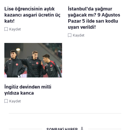
Lise öğrencisinin aylık
İstanbul'da yağmur
kazancı asgari ücretin üç
yağacak mı? 9 Ağustos
katı!
Pazar 5 ilde sarı kodlu
uyarı verildi!
Kaydet
Kaydet
İngiliz devinden milli
yıldıza kanca
Kaydet
SONRAKİ HABER