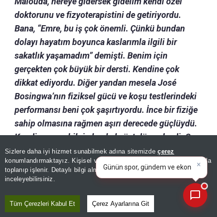
Malouda, nereye gidersek gidelim kendi özel
doktorunu ve fizyoterapistini de getiriyordu.
Bana, “Emre, bu iş çok önemli. Çünkü bundan
dolayı hayatım boyunca kaslarımla ilgili bir
sakatlık yaşamadım” demişti. Benim için
gerçekten çok büyük bir dersti. Kendine çok
dikkat ediyordu. Diğer yandan mesela José
Bosingwa’nın fiziksel gücü ve koşu testlerindeki
performansı beni çok şaşırtıyordu. İnce bir fiziğe
sahip olmasına rağmen aşırı derecede güçlüydü.
Kondisyon ve bilgi olarak da üst düzeydeydi. O
×
Günün spor, gündem ve
yüzden genç oyuncular, böyle futbolculardan çok
Sizlere daha iyi hizmet sunabilmek adına sitemizde
çerez
ekonomi gelişmelerini analiz
konumlandırmaktayız. Kişisel verileriniz, KVKK ve GDPR kapsamında
büyük dersler alabilir. Trabzonspor’daki genç
edin!
toplanıp işlenir. Detaylı bilgi almak için
Aydınlatma Metnimizi
📰
oyuncuların da Salah’tan ders alması gerekiyor.
Son 30 güne ait haberleri, spor gelişmelerini veya yazar yazılarını sorgulayabilirsiniz.
inceleyebilirsiniz.
Çünkü böyle bir fırsat herkesin eline kolay kolay
geçmez. Salah’ın kazandığı başarılar ve kupalar
Tüm Çerezleri Kabul Et
Çerez Ayarlarına Git