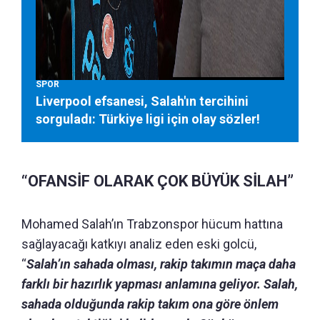
SPOR
Liverpool efsanesi, Salah'ın tercihini
sorguladı: Türkiye ligi için olay sözler!
“OFANSİF OLARAK ÇOK BÜYÜK SİLAH”
Mohamed Salah’ın Trabzonspor hücum hattına
sağlayacağı katkıyı analiz eden eski golcü,
“
Salah’ın sahada olması, rakip takımın maça daha
farklı bir hazırlık yapması anlamına geliyor. Salah,
sahada olduğunda rakip takım ona göre önlem