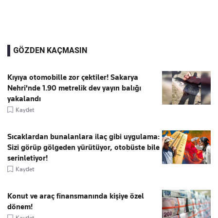
GÖZDEN KAÇMASIN
Kıyıya otomobille zor çektiler! Sakarya
Nehri'nde 1.90 metrelik dev yayın balığı
yakalandı
Kaydet
Sıcaklardan bunalanlara ilaç gibi uygulama:
Sizi görüp gölgeden yürütüyor, otobüste bile
serinletiyor!
Kaydet
Konut ve araç finansmanında kişiye özel
dönem!
Kaydet