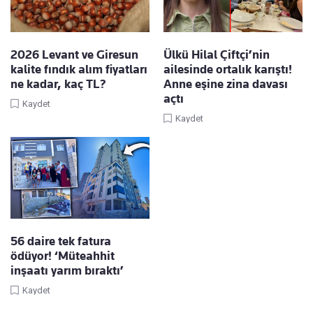
2026 Levant ve Giresun
Ülkü Hilal Çiftçi’nin
kalite fındık alım fiyatları
ailesinde ortalık karıştı!
ne kadar, kaç TL?
Anne eşine zina davası
açtı
Kaydet
Kaydet
56 daire tek fatura
ödüyor! ‘Müteahhit
inşaatı yarım bıraktı’
Kaydet