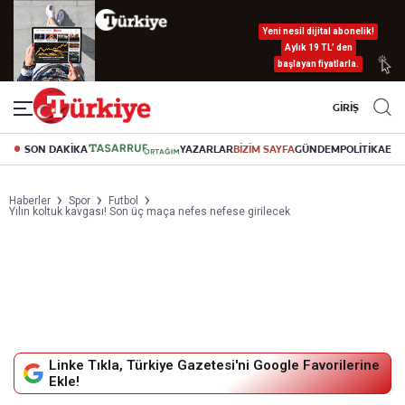
Yeni nesil dijital abonelik!
Aylık 19 TL’ den
başlayan fiyatlarla.
GİRİŞ
SON DAKİKA
YAZARLAR
BİZİM SAYFA
GÜNDEM
POLİTİKA
EK
Haberler
Spor
Futbol
Yılın koltuk kavgası! Son üç maça nefes nefese girilecek
Linke Tıkla, Türkiye Gazetesi'ni Google Favorilerine
Ekle!