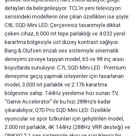
detayları da belirginleşiyor. TCL’in yeni televizyon
serisindeki modellerin öne çıkan özellikleri ise şöyle:
C8L SQD-Mini LED: Çerçevesiz tasarımıyla dikkat
çeken cihaz, 6.000 nit tepe parlaklığı ve 4.032 yerel
karartma bölgesiyle üst düzey kontrast sağlıyor.
Bang & Olufsen imzalı ses sistemiyle sinematik
deneyimi zirveye taşıyan model, 65 ve 98 inç arası
boyutlarda sunuluyor. C7L SQD-Mini LED : Premium
deneyime geçiş yapmak isteyenler için tasarlanan
model, 3.000 nit parlaklık ve 2.176 karartma
bölgesine sahip. 144Hz yenileme hızı sunan TV,
“Game Accelerator” ile bu hızı 288Hz’e kadar
çıkarabiliyor, Q7D Pro SQD-Mini LED: Özellikle
oyuncular ve spor tutkunları için geliştirilen model,
2.000 nit parlaklık, 4K 144Hz (288Hz VRR desteği) ve
ONKYO 2.1 ses sistemiyle akıcı ve sürükleyici bir