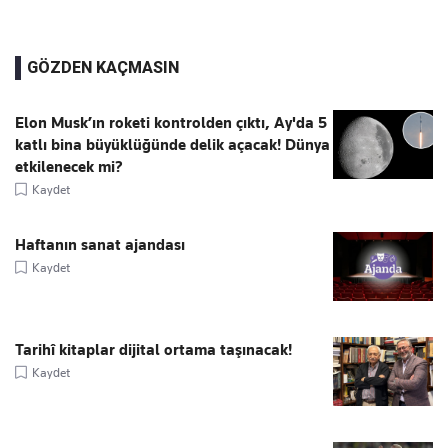
GÖZDEN KAÇMASIN
Elon Musk’ın roketi kontrolden çıktı, Ay'da 5
katlı bina büyüklüğünde delik açacak! Dünya
etkilenecek mi?
Kaydet
Haftanın sanat ajandası
Kaydet
Tarihî kitaplar dijital ortama taşınacak!
Kaydet