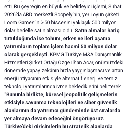
etti. Bu çeyreğin en büyük ve belirleyici işlemi, Şubat
2026’da ABD merkezli Scopely’nin, yerli oyun şirketi
Loom Games’in %50 hissesini yaklaşık 500 milyon
dolar bedelle satın alması oldu.
Satın almalar hariç
tutulduğunda ise tohum, erken ve ileri aşama
yatırımların toplam işlem hacmi 50 milyon dolar
olarak gerçekleşti.
KPMG Türkiye M&A Danışmanlık
Hizmetleri Şirket Ortağı Özge İlhan Acar, önümüzdeki
dönemde yapay zekânın hızla yaygınlaşması ve artan
enerji ihtiyacının etkisiyle alternatif enerji ve temiz
teknoloji yatırımlarında ivme beklediklerini belirterek
“
Bununla birlikte, küresel jeopolitik gelişmelerin
etkisiyle savunma teknolojileri ve siber güvenlik
alanlarının da yatırımcı gündeminde üst sıralarda
yer almaya devam edeceğini öngörüyoruz.
Türkiye’deki girişimlerin bu stratejik alanlarda