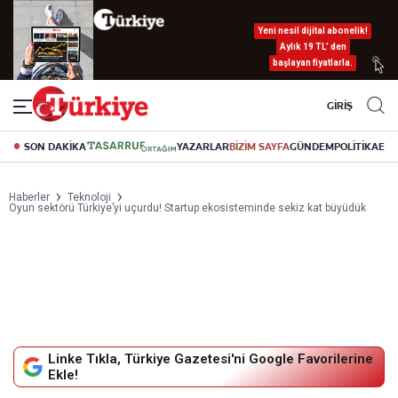
Yeni nesil dijital abonelik!
Aylık 19 TL’ den
başlayan fiyatlarla.
GİRİŞ
SON DAKİKA
YAZARLAR
BİZİM SAYFA
GÜNDEM
POLİTİKA
EK
Haberler
Teknoloji
Oyun sektörü Türkiye’yi uçurdu! Startup ekosisteminde sekiz kat büyüdük
Linke Tıkla, Türkiye Gazetesi'ni Google Favorilerine
Ekle!