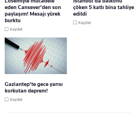
Lösemiyle mücadele
İstanbul'da balkonu
eden Cansever’den son
çöken 5 katlı bina tahliye
paylaşım! Mesajı yürek
edildi
burktu
Kaydet
Kaydet
Gaziantep'te gece yarısı
korkutan deprem!
Kaydet