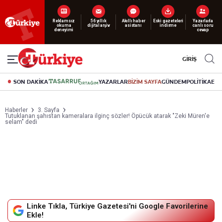
Yeni nesil dijital
Reklamsız
56 yıllık
Akıllı haber
Eski gazeteleri
Yazarlarla
dijital arşiv
asistanı
indirme
abonelik 19 TL’den başlayan fiyatlarla.
okuma deneyimi
canlı soru cevap
GİRİŞ
SON DAKİKA
YAZARLAR
BİZİM SAYFA
GÜNDEM
POLİTİKA
EK
Haberler
3. Sayfa
Tutuklanan şahıstan kameralara ilginç sözler! Öpücük atarak "Zeki Müren'e
selam" dedi
Linke Tıkla, Türkiye Gazetesi'ni Google Favorilerine
Ekle!