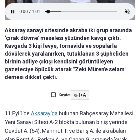
Aksaray sanayi sitesinde akraba iki grup arasında
‘çırak dövme' meselesi yüzünden kavga çıktı.
Kavgada 3 kişi levye, tornavida ve sopalarla
dövülerek yaralanırken, tutuklanan 3 şüpheliden
birinin adliye çıkışı kendisini görüntüleyen
gazeteciye öpücük atarak "Zeki Müren'e selam"
demesi dikkat çekti.
a-
|
+A
Kaydet
11 Eylü'de
Aksaray'da
bulunan Bahçesaray Mahallesi
Yeni Sanayi Sitesi A-2 blokta bulunan bir iş yerinde
Cevdet A. (54), Mahmut T. ve Barış A. ile akrabaları
olan Berat A., Berkay A. ve Çapan G. arasında 'çırak