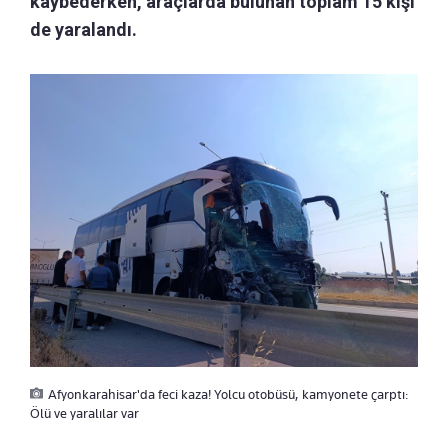
kaybederken, araçlarda bulunan toplam 15 kişi
de yaralandı.
Afyonkarahisar'da feci kaza! Yolcu otobüsü, kamyonete çarptı:
Ölü ve yaralılar var