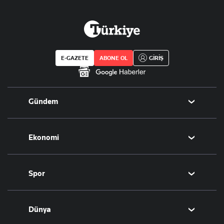
E-GAZETE
ABONE OL
GİRİŞ
Gündem
Politika
Ekonomi
Eğitim
Borsa
Spor
Altın
Döviz
Futbol
Dünya
Hisse Senedi
Puan Durumu