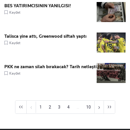
BES YATIRIMCISININ YANILGISI!
Kaydet
Talisca yine attı, Greenwood siftah yaptı
Kaydet
PKK ne zaman silah bırakacak? Tarih netleşti
Kaydet
‹‹
››
‹
›
1
2
3
4
...
10