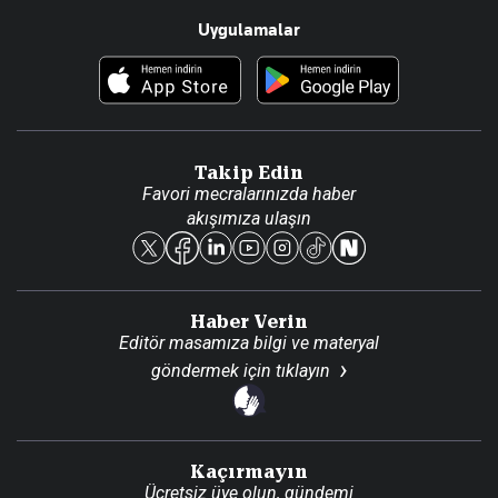
Uygulamalar
Haberler
İletişim
Foto Haber
Künye
Video Galeri
Gazete Aboneliği
Danışma Telefonları
Takip Edin
Favori mecralarınızda haber
Yasal
akışımıza ulaşın
Reklam Ver
Haber Verin
Editör masamıza bilgi ve materyal
göndermek için
tıklayın
Kaçırmayın
Ücretsiz üye olun, gündemi