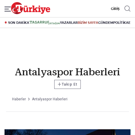
GİRİŞ
SON DAKİKA
YAZARLAR
BİZİM SAYFA
GÜNDEM
POLİTİKA
EK
Antalyaspor Haberleri
+
Takip Et
Haberler
Antalyaspor Haberleri