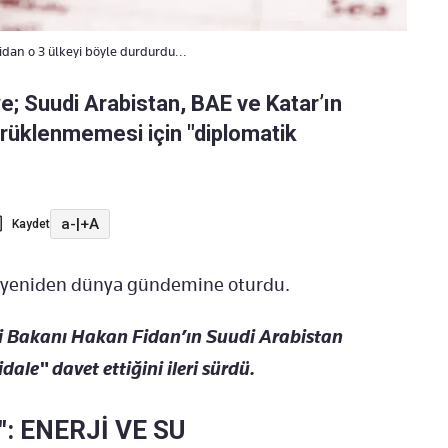
idan o 3 ülkeyi böyle durdurdu...
e; Suudi Arabistan, BAE ve Katar’ın
rüklenmemesi için "diplomatik
a-
|
+A
Kaydet
i yeniden dünya gündemine oturdu.
ri Bakanı Hakan Fidan’ın Suudi Arabistan
dale" davet ettiğini ileri sürdü.
": ENERJİ VE SU