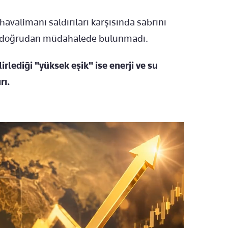
havalimanı saldırıları karşısında sabrını
nüz doğrudan müdahalede bulunmadı.
irlediği "yüksek eşik" ise enerji ve su
rı.