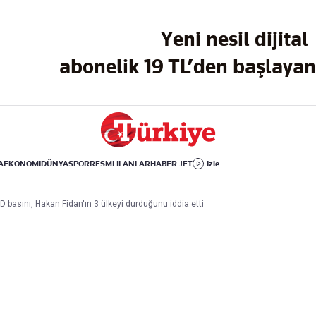
Dünya
Yaşam
Kültür-Sanat
Yeni nesil dijital
Orta Doğu
Sağlık
Sinema
Avrupa
Hava Durumu
Arkeoloji
abonelik 19 TL’den başlayan 
Amerika
Yemek
Kitap
Afrika
Seyahat
Tarih
İsrail-Gazze
Aktüel
A
EKONOMİ
DÜNYA
SPOR
RESMİ İLANLAR
HABER JET
İzle
Uygulamalar
D basını, Hakan Fidan'ın 3 ülkeyi durduğunu iddia etti
rı