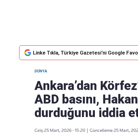
Takip Edin
Favori mecralarınızda haber akışımıza ulaşın
Linke Tıkla, Türkiye Gazetesi'ni Google Favor
DÜNYA
Ankara’dan Körfez’e
ABD basını, Hakan 
durduğunu iddia et
Giriş:
25 Mart, 2026 - 15:20
|
Güncelleme:
25 Mart, 202