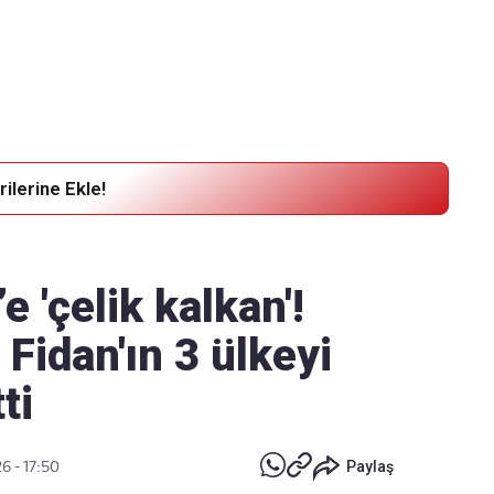
Haber Verin
Editör masamıza bilgi ve materyal göndermek için
tıklayın
ilerine Ekle!
 'çelik kalkan'!
Fidan'ın 3 ülkeyi
ti
6 - 17:50
Paylaş