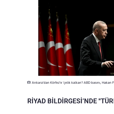
Ankara’dan Körfez’e 'çelik kalkan'! ABD basını, Hakan F
RİYAD BİLDİRGESİ’NDE "TÜ