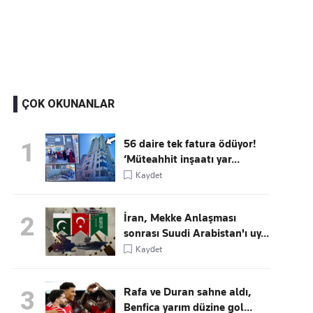
Kaçırmayın
Ücretsiz üye olun, gündemi şekillendiren gelişmeleri önce siz duyun
ÇOK OKUNANLAR
56 daire tek fatura ödüyor!
1
‘Müteahhit inşaatı yar...
Kaydet
İran, Mekke Anlaşması
2
sonrası Suudi Arabistan'ı uy...
Kaydet
Rafa ve Duran sahne aldı,
3
Benfica yarım düzine gol...