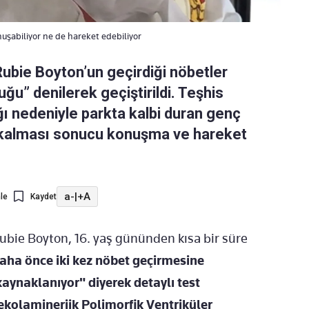
nuşabiliyor ne de hareket edebiliyor
Rubie Boyton’un geçirdiği nöbetler
ğu” denilerek geçiştirildi. Teşhis
ğı nedeniyle parkta kalbi duran genç
z kalması sonucu konuşma ve hareket
a-
|
+A
le
Kaydet
ubie Boyton, 16. yaş gününden kısa bir süre
ha önce iki kez nöbet geçirmesine
aynaklanıyor" diyerek detaylı test
kolaminerjik Polimorfik Ventriküler