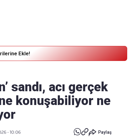
Haber Verin
Editör masamıza bilgi ve materyal
göndermek için
tıklayın
ilerine Ekle!
n’ sandı, acı gerçek
 ne konuşabiliyor ne
yor
026 - 10:06
Paylaş