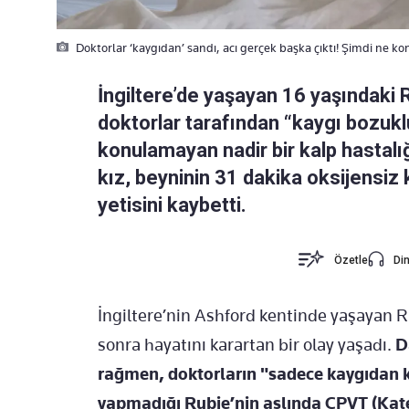
Doktorlar ‘kaygıdan’ sandı, acı gerçek başka çıktı! Şimdi ne ko
İngiltere’de yaşayan 16 yaşındaki 
doktorlar tarafından “kaygı bozuklu
konulamayan nadir bir kalp hastalı
kız, beyninin 31 dakika oksijensi
yetisini kaybetti.
Özetle
Din
İngiltere’nin Ashford kentinde yaşayan R
sonra hayatını karartan bir olay yaşadı.
Da
rağmen, doktorların "sadece kaygıdan k
yapmadığı Rubie’nin aslında CPVT (Kate