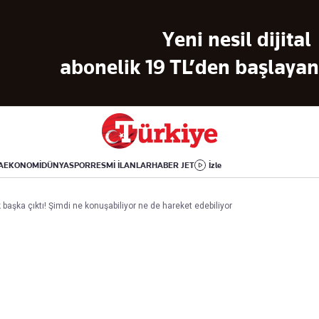
Dünya
Yaşam
Kültür-Sanat
Yeni nesil dijital
Orta Doğu
Sağlık
Sinema
Avrupa
Hava Durumu
Arkeoloji
abonelik 19 TL’den başlayan 
Amerika
Yemek
Kitap
Afrika
Seyahat
Tarih
İsrail-Gazze
Aktüel
A
EKONOMİ
DÜNYA
SPOR
RESMİ İLANLAR
HABER JET
İzle
Uygulamalar
 başka çıktı! Şimdi ne konuşabiliyor ne de hareket edebiliyor