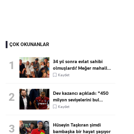
Kaçırmayın
Ücretsiz üye olun, gündemi
şekillendiren gelişmeleri önce siz duyun
ÇOK OKUNANLAR
34 yıl sonra evlat sahibi
1
olmuşlardı! Meğer mahall...
Kaydet
Dev kazancı açıkladı: "450
2
milyon seviyelerini bul...
Kaydet
Hüseyin Taşkıran şimdi
3
bambaşka bir hayat yaşıyor