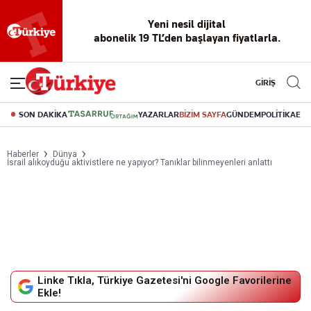
Yeni nesil dijital
abonelik 19 TL’den başlayan fiyatlarla.
GİRİŞ
SON DAKİKA
YAZARLAR
BİZİM SAYFA
GÜNDEM
POLİTİKA
EK
Haberler
Dünya
İsrail alıkoyduğu aktivistlere ne yapıyor? Tanıklar bilinmeyenleri anlattı
Linke Tıkla, Türkiye Gazetesi'ni Google Favorilerine
Ekle!