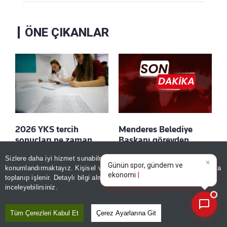
ÖNE ÇIKANLAR
2026 YKS tercih
Menderes Belediye
sonuçları ne zaman
Başkanı görevden
açıklanacak?
uzaklaştırıldı!
×
Günün spor, gündem ve
Sizlere daha iyi hizmet sunabilmek adına sitemizde
çerez
Kaydet
Kaydet
ekonomi gelişmelerini analiz
konumlandırmaktayız. Kişisel verileriniz, KVKK ve GDPR kapsamında
edin!
toplanıp işlenir. Detaylı bilgi almak için
Aydınlatma Metnimizi
📰
Son 30 güne ait haberleri, spor gelişmelerini veya yazar yazılarını sorgulayabilirsiniz.
inceleyebilirsiniz.
Tüm Çerezleri Kabul Et
Çerez Ayarlarına Git