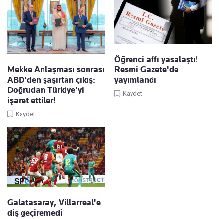
Öğrenci affı yasalaştı!
Mekke Anlaşması sonrası
Resmi Gazete'de
ABD'den şaşırtan çıkış:
yayımlandı
Doğrudan Türkiye'yi
Kaydet
işaret ettiler!
Kaydet
Galatasaray, Villarreal'e
diş geçiremedi