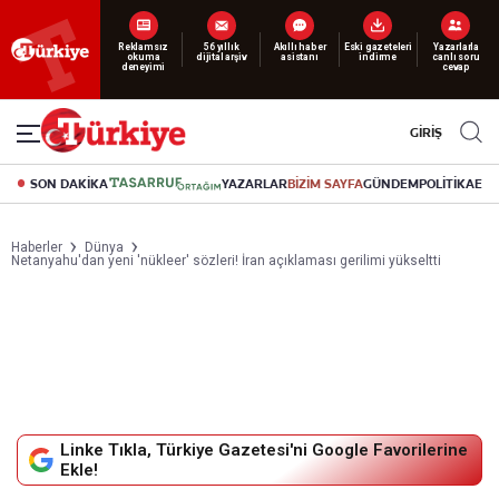
Yeni nesil dijital
abonelik 19 TL’den başlayan fiyatlarla.
GİRİŞ
SON DAKİKA
YAZARLAR
BİZİM SAYFA
GÜNDEM
POLİTİKA
EK
Haberler
Dünya
Netanyahu'dan yeni 'nükleer' sözleri! İran açıklaması gerilimi yükseltti
Linke Tıkla, Türkiye Gazetesi'ni Google Favorilerine
Ekle!