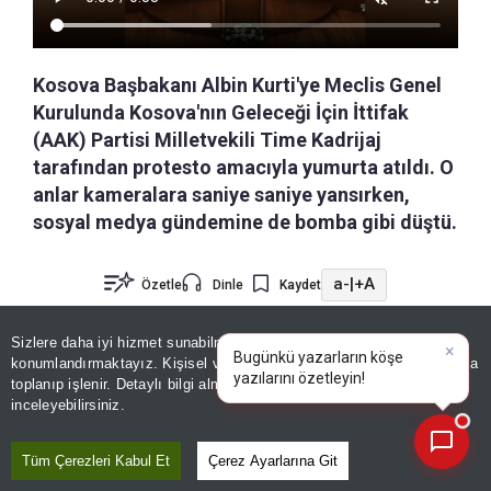
Kosova Başbakanı Albin Kurti'ye Meclis Genel
Kurulunda Kosova'nın Geleceği İçin İttifak
(AAK) Partisi Milletvekili Time Kadrijaj
tarafından protesto amacıyla yumurta atıldı. O
anlar kameralara saniye saniye yansırken,
sosyal medya gündemine de bomba gibi düştü.
a-
|
+A
Özetle
Dinle
Kaydet
Sizlere daha iyi hizmet sunabilmek adına sitemizde
çerez
7 Haziran'daki erken genel seçimlerin
×
Bugünkü yazarların köşe
konumlandırmaktayız. Kişisel verileriniz, KVKK ve GDPR kapsamında
sonuçlarının kesinleşmesinin ardından Kosova
yazıların
|
toplanıp işlenir. Detaylı bilgi almak için
Aydınlatma Metnimizi
📰
Son 30 güne ait haberleri, spor gelişmelerini veya yazar yazılarını sorgulayabilirsiniz.
inceleyebilirsiniz.
Meclisinin yeni başkanı ile yardımcılarını seçmek
üzere genel kurul toplandı. Seçimden birinci
Tüm Çerezleri Kabul Et
Çerez Ayarlarına Git
çıkan Kendin Karar Al Hareketi'nin