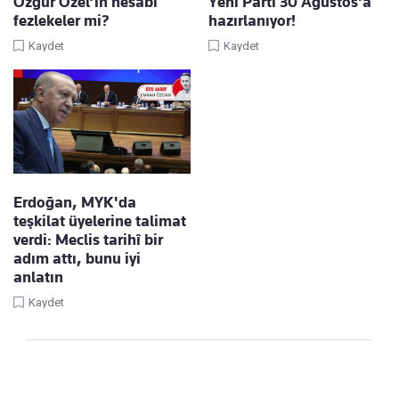
Özgür Özel’in hesabı
Yeni Parti 30 Ağustos'a
fezlekeler mi?
hazırlanıyor!
Kaydet
Kaydet
Erdoğan, MYK'da
teşkilat üyelerine talimat
verdi: Meclis tarihî bir
adım attı, bunu iyi
anlatın
Kaydet