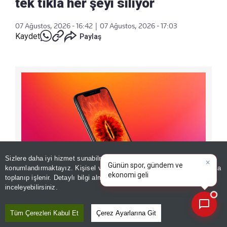
tek tıkla her şeyi siliyor
07 Ağustos, 2026 - 16:42
|
07 Ağustos, 2026 - 17:03
Kaydet
Paylaş
×
Günün spor, gündem ve
Sizlere daha iyi hizmet sunabilmek adına sitemizde
çerez
ekonomi gelişmelerini analiz
konumlandırmaktayız. Kişisel verileriniz, KVKK ve GDPR kapsamında
edin!
|
toplanıp işlenir. Detaylı bilgi almak için
Aydınlatma Metnimizi
📰
Son 30 güne ait haberleri, spor gelişmelerini veya yazar yazılarını sorgulayabilirsiniz.
inceleyebilirsiniz.
Siber güvenlik şirketi Arctic Wolf Networks
Tüm Çerezleri Kabul Et
Çerez Ayarlarına Git
tarafından yayımlanan son araştırmaya göre,