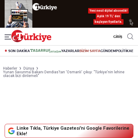
Yeni nesil dijital abonelik!
Aylık 19 TL’ den
başlayan fiyatlarla.
GİRİŞ
SON DAKİKA
YAZARLAR
BİZİM SAYFA
GÜNDEM
POLİTİKA
EK
Haberler
Dünya
Yunan Savunma Bakanı Dendias'tan 'Osmanlı' çıkışı: "Türkiye'nin lehine
olacak bizi dinlemeli"
Linke Tıkla, Türkiye Gazetesi'ni Google Favorilerine
Ekle!