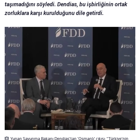
taşımadığını söyledi. Dendias, bu işbirliğinin ortak
zorluklara karşı kurulduğunu dile getirdi.
Yunan Savunma Bakanı Dendias'tan 'Osmanlı' çıkışı: "Türkiye'nin