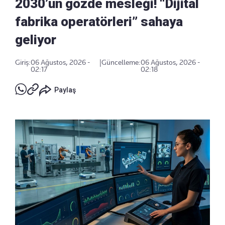
2030’un gözde mesleği! “Dijital
fabrika operatörleri” sahaya
geliyor
Giriş:
06 Ağustos, 2026 -
|
Güncelleme:
06 Ağustos, 2026 -
02:17
02:18
Paylaş