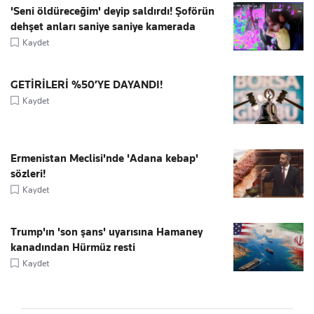
'Seni öldüreceğim' deyip saldırdı! Şoförün
dehşet anları saniye saniye kamerada
Kaydet
GETİRİLERİ %50’YE DAYANDI!
Kaydet
Ermenistan Meclisi'nde 'Adana kebap'
sözleri!
Kaydet
Trump'ın 'son şans' uyarısına Hamaney
kanadından Hürmüz resti
Kaydet