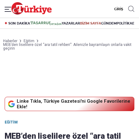
GİRİŞ
SON DAKİKA
YAZARLAR
BİZİM SAYFA
GÜNDEM
POLİTİKA
EK
Haberler
Eğitim
MEB’den liselilere özel “ara tatil rehberi”: Ailenizle bayramlaşın onlarla vakit
geçirin
Linke Tıkla, Türkiye Gazetesi'ni Google Favorilerine
Ekle!
EĞITIM
MEB’den liselilere özel “ara tatil