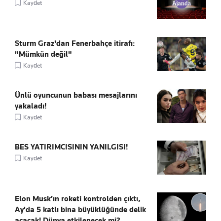
Kaydet
Sturm Graz'dan Fenerbahçe itirafı:
"Mümkün değil"
Kaydet
Ünlü oyuncunun babası mesajlarını
yakaladı!
Kaydet
BES YATIRIMCISININ YANILGISI!
Kaydet
Elon Musk’ın roketi kontrolden çıktı,
Ay'da 5 katlı bina büyüklüğünde delik
açacak! Dünya etkilenecek mi?