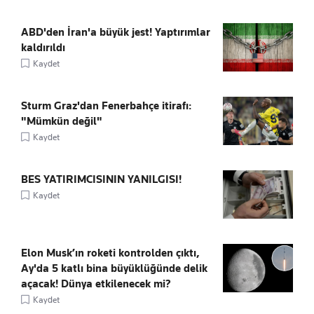
ABD'den İran'a büyük jest! Yaptırımlar
kaldırıldı
Kaydet
Sturm Graz'dan Fenerbahçe itirafı:
"Mümkün değil"
Kaydet
BES YATIRIMCISININ YANILGISI!
Kaydet
Elon Musk’ın roketi kontrolden çıktı,
Ay'da 5 katlı bina büyüklüğünde delik
açacak! Dünya etkilenecek mi?
Kaydet