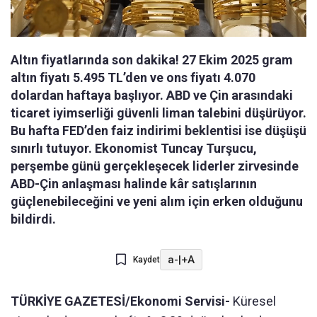
Altın fiyatlarında son dakika! 27 Ekim 2025 gram
altın fiyatı 5.495 TL’den ve ons fiyatı 4.070
dolardan haftaya başlıyor. ABD ve Çin arasındaki
ticaret iyimserliği güvenli liman talebini düşürüyor.
Bu hafta FED’den faiz indirimi beklentisi ise düşüşü
sınırlı tutuyor. Ekonomist Tuncay Turşucu,
perşembe günü gerçekleşecek liderler zirvesinde
ABD-Çin anlaşması halinde kâr satışlarının
güçlenebileceğini ve yeni alım için erken olduğunu
bildirdi.
a-
|
+A
Kaydet
TÜRKİYE GAZETESİ/Ekonomi Servisi-
Küresel