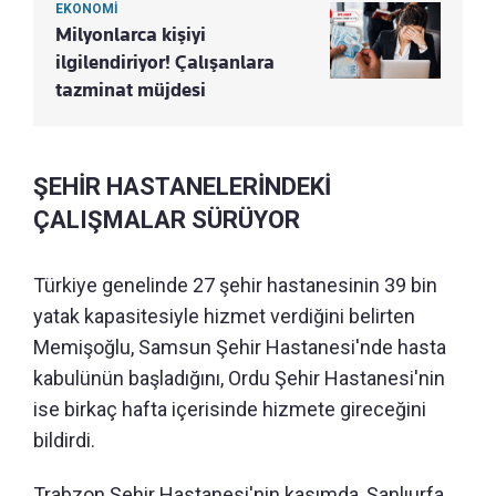
EKONOMİ
Milyonlarca kişiyi
ilgilendiriyor! Çalışanlara
tazminat müjdesi
ŞEHİR HASTANELERİNDEKİ
ÇALIŞMALAR SÜRÜYOR
Türkiye genelinde 27 şehir hastanesinin 39 bin
yatak kapasitesiyle hizmet verdiğini belirten
Memişoğlu, Samsun Şehir Hastanesi'nde hasta
kabulünün başladığını, Ordu Şehir Hastanesi'nin
ise birkaç hafta içerisinde hizmete gireceğini
bildirdi.
Trabzon Şehir Hastanesi'nin kasımda, Şanlıurfa