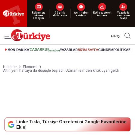
Reklamsız
56 yıllık
Akıllı haber
Eski gazeteleri
Yazarlarla
Yeni nesil dijital
abonelik 19 TL’den başlayan fiyatlarla.
okuma
dijital arşiv
asistanı
indirme
canlı soru
deneyimi
cevap
GİRİŞ
SON DAKİKA
YAZARLAR
BİZİM SAYFA
GÜNDEM
POLİTİKA
EK
Haberler
Ekonomi
Altın yeni haftaya da düşüşle başladı! Uzman isimden kritik uyarı geldi
Linke Tıkla, Türkiye Gazetesi'ni Google Favorilerine
Ekle!