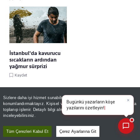
İstanbul'da kavurucu
sıcakların ardından
yağmur sürprizi
Kaydet
Sizlere daha iyi hizmet sunabilmek adına sitemizde
çerez
×
Bugünkü yazarların köşe
konumlandırmaktayız. Kişisel verileriniz, KVKK ve GDPR kapsamında
yazılarını özetleyin!
toplanıp işlenir. Detaylı bilgi almak için
Aydınlatma Metnimizi
📰
Son 30 güne ait haberleri, spor gelişmelerini veya yazar yazılarını sorgulayabilirsiniz.
inceleyebilirsiniz.
Tüm Çerezleri Kabul Et
Çerez Ayarlarına Git
Linke Tıkla, Türkiye Gazetesi'ni Google