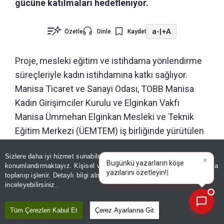
gücüne katılmaları hedefleniyor.
a-
|
+A
Özetle
Dinle
Kaydet
Proje, mesleki eğitim ve istihdama yönlendirme
süreçleriyle kadın istihdamına katkı sağlıyor.
Manisa Ticaret ve Sanayi Odası, TOBB Manisa
Kadın Girişimciler Kurulu ve Elginkan Vakfı
Manisa Ümmehan Elginkan Mesleki ve Teknik
Eğitim Merkezi (ÜEMTEM) iş birliğinde yürütülen
proje kapsamında, 2026 yılında 50 kadının
Sizlere daha iyi hizmet sunabilmek adına sitemizde
çerez
kaynakçılık eğitimi alması hedefleniyor. İlk grup
konumlandırmaktayız. Kişisel verileriniz, KVKK ve GDPR kapsamında
×
eğitimini tamamlarken, ikinci grup eğitimine
toplanıp işlenir. Detaylı bilgi almak için
Aydınlatma Metnimizi
📰
Son 30 güne ait haberleri, spor gelişmelerini veya yazar yazılarını sorgulayabilirsiniz.
inceleyebilirsiniz.
devam ediyor.
Tüm Çerezleri Kabul Et
Çerez Ayarlarına Git
ÖNERİLEN HABERLER