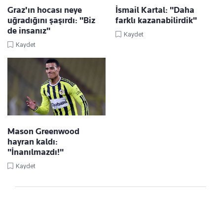
Graz'ın hocası neye
İsmail Kartal: "Daha
uğradığını şaşırdı: "Biz
farklı kazanabilirdik"
de insanız"
Kaydet
Kaydet
Mason Greenwood
hayran kaldı:
"İnanılmazdı!"
Kaydet