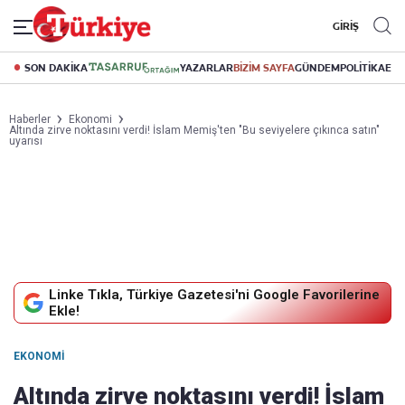
GİRİŞ
SON DAKİKA
YAZARLAR
BİZİM SAYFA
GÜNDEM
POLİTİKA
EK
Haberler
Ekonomi
Altında zirve noktasını verdi! İslam Memiş'ten "Bu seviyelere çıkınca satın"
uyarısı
Linke Tıkla, Türkiye Gazetesi'ni Google Favorilerine
Ekle!
EKONOMI
Altında zirve noktasını verdi! İslam