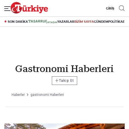
GİRİŞ
SON DAKİKA
YAZARLAR
BİZİM SAYFA
GÜNDEM
POLİTİKA
EK
Gastronomi Haberleri
+
Takip Et
Haberler
gastronomi Haberleri