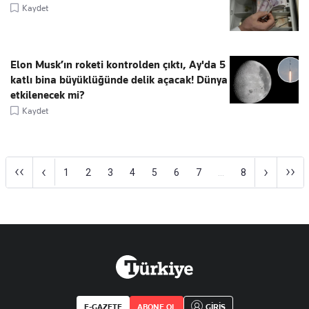
Kaydet
Elon Musk’ın roketi kontrolden çıktı, Ay'da 5
katlı bina büyüklüğünde delik açacak! Dünya
etkilenecek mi?
Kaydet
‹‹
››
‹
›
1
2
3
4
5
6
7
...
8
E-GAZETE
ABONE OL
GİRİŞ