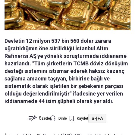
Devletin 12 milyon 537 bin 560 dolar zarara
uğratıldığının öne sürüldüğü İstanbul Altın
Rafinerisi AŞ'ye yönelik soruşturmada iddianame
hazırlandı. "Tüm şirketlerin TCMB döviz dönüşüm
desteği sistemini istismar ederek haksız kazanç
sağlama amacını taşıyan, birbirine bağlı ve
sistematik olarak işletilen bir şebekenin parçası
olduğu değerlendirilmiştir" ifadesine yer verilen
iddianamede 44 isim şüpheli olarak yer aldı.
a-
|
+A
Özetle
Dinle
Kaydet