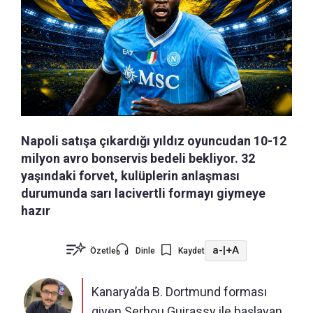
Napoli satışa çıkardığı yıldız oyuncudan 10-12
milyon avro bonservis bedeli bekliyor. 32
yaşındaki forvet, kulüplerin anlaşması
durumunda sarı lacivertli formayı giymeye
hazır
a-
|
+A
Özetle
Dinle
Kaydet
Kanarya’da B. Dortmund forması
giyen Serhou Guirassy ile başlayan