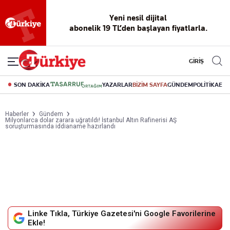
Reklamsız
56 yıllık
Akıllı haber
Eski gazeteleri
Yazarlarla
okuma
dijital arşiv
asistanı
indirme
canlı soru
deneyimi
cevap
GİRİŞ
SON DAKİKA
YAZARLAR
BİZİM SAYFA
GÜNDEM
POLİTİKA
EK
Haberler
Gündem
Milyonlarca dolar zarara uğratıldı! İstanbul Altın Rafinerisi AŞ
soruşturmasında iddianame hazırlandı
Linke Tıkla, Türkiye Gazetesi'ni Google Favorilerine
Ekle!