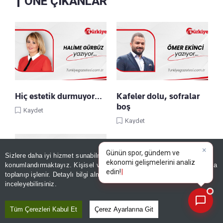
ÖNE ÇIKANLAR
Hiç estetik durmuyor…
Kafeler dolu, sofralar
boş
Kaydet
Kaydet
Sizlere daha iyi hizmet sunabilmek adına sitemizde
çerez
konumlandırmaktayız. Kişisel verileriniz, KVKK ve GDPR kapsamında
×
Günün spor, günde
toplanıp işlenir. Detaylı bilgi almak için
Aydınlatma Metnimizi
📰
Son 30 güne ait haberleri, spor gelişmelerini veya yazar yazılarını sorgulayabilirsiniz.
inceleyebilirsiniz.
Hicaz Demiryolu:
Tüm Çerezleri Kabul Et
Çerez Ayarlarına Git
Raylarda yükselen