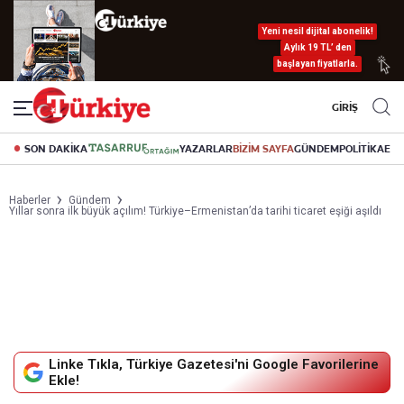
Yeni nesil dijital abonelik!
Aylık 19 TL’ den
başlayan fiyatlarla.
GİRİŞ
SON DAKİKA
YAZARLAR
BİZİM SAYFA
GÜNDEM
POLİTİKA
EK
Haberler
Gündem
Yıllar sonra ilk büyük açılım! Türkiye–Ermenistan’da tarihi ticaret eşiği aşıldı
Linke Tıkla, Türkiye Gazetesi'ni Google Favorilerine
Ekle!