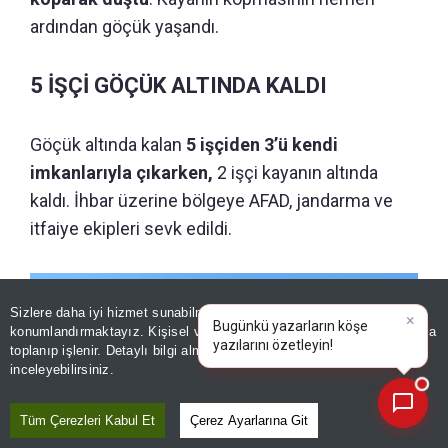
ardından göçük yaşandı.
5 İŞÇİ GÖÇÜK ALTINDA KALDI
Göçük altında kalan
5 işçiden 3’ü kendi
imkanlarıyla çıkarken,
2 işçi kayanın altında
kaldı. İhbar üzerine bölgeye AFAD, jandarma ve
itfaiye ekipleri sevk edildi.
Sizlere daha iyi hizmet sunabilmek adına sitemizde
çerez
×
Bugünkü yazarların köşe
konumlandırmaktayız. Kişisel verileriniz, KVKK ve GDPR kapsamında
yazıla
|
toplanıp işlenir. Detaylı bilgi almak için
Aydınlatma Metnimizi
📰
Son 30 güne ait haberleri, spor gelişmelerini veya yazar yazılarını sorgulayabilirsiniz.
inceleyebilirsiniz.
Tüm Çerezleri Kabul Et
Çerez Ayarlarına Git