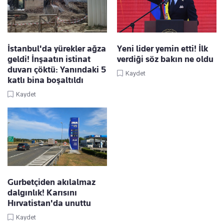
İstanbul'da yürekler ağza
Yeni lider yemin etti! İlk
geldi! İnşaatın istinat
verdiği söz bakın ne oldu
duvarı çöktü: Yanındaki 5
Kaydet
katlı bina boşaltıldı
Kaydet
Gurbetçiden akılalmaz
dalgınlık! Karısını
Hırvatistan'da unuttu
Kaydet