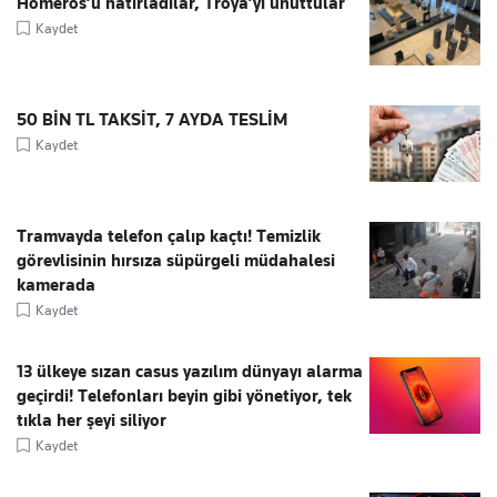
Homeros’u hatırladılar, Troya’yı unuttular
Kaydet
50 BİN TL TAKSİT, 7 AYDA TESLİM
Kaydet
Tramvayda telefon çalıp kaçtı! Temizlik
görevlisinin hırsıza süpürgeli müdahalesi
kamerada
Kaydet
13 ülkeye sızan casus yazılım dünyayı alarma
geçirdi! Telefonları beyin gibi yönetiyor, tek
tıkla her şeyi siliyor
Kaydet