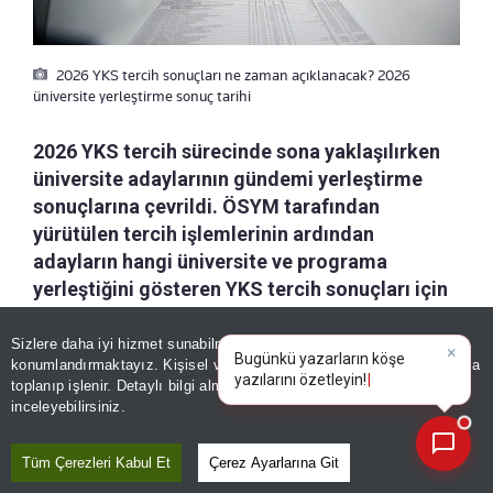
2026 YKS tercih sonuçları ne zaman açıklanacak? 2026
üniversite yerleştirme sonuç tarihi
2026 YKS tercih sürecinde sona yaklaşılırken
üniversite adaylarının gündemi yerleştirme
sonuçlarına çevrildi. ÖSYM tarafından
yürütülen tercih işlemlerinin ardından
adayların hangi üniversite ve programa
yerleştiğini gösteren YKS tercih sonuçları için
resmi duyurular yakından takip ediliyor.
Sizlere daha iyi hizmet sunabilmek adına sitemizde
çerez
×
Bugünkü yazarların köşe
konumlandırmaktayız. Kişisel verileriniz, KVKK ve GDPR kapsamında
a-
|
+A
yazılarını özetle
Kaydet
toplanıp işlenir. Detaylı bilgi almak için
Aydınlatma Metnimizi
📰
Son 30 güne ait haberleri, spor gelişmelerini veya yazar yazılarını sorgulayabilirsiniz.
inceleyebilirsiniz.
Üniversite hayali kuran adaylar için 2026 YKS
Tüm Çerezleri Kabul Et
Çerez Ayarlarına Git
sürecinin tercih aşaması devam ediyor. Tercih