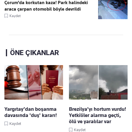
Çorum'da korkutan kaza! Park halindeki
araca çarpan otomobil böyle devrildi
Kaydet
ÖNE ÇIKANLAR
Yargıtay’dan boşanma
Brezilya'yı hortum vurdu!
davasında 'duş' kararı!
Yetkililer alarma geçti,
ölü ve yaralılar var
Kaydet
Kaydet