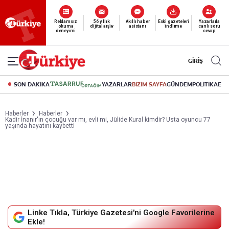
Yeni nesil dijital
Reklamsız
56 yıllık
Akıllı haber
Eski gazeteleri
Yazarlarla
okuma
dijital arşiv
asistanı
indirme
canlı soru
abonelik 19 TL’den başlayan fiyatlarla.
deneyimi
cevap
GİRİŞ
SON DAKİKA
YAZARLAR
BİZİM SAYFA
GÜNDEM
POLİTİKA
EK
Haberler
Haberler
Kadir İnanır'ın çocuğu var mı, evli mi, Jülide Kural kimdir? Usta oyuncu 77
yaşında hayatını kaybetti
Linke Tıkla, Türkiye Gazetesi'ni Google Favorilerine
Ekle!