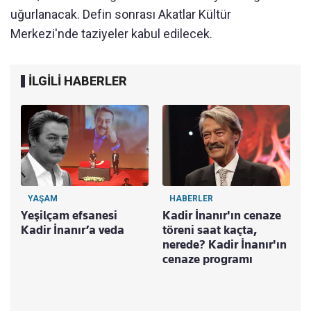
uğurlanacak. Defin sonrası Akatlar Kültür
Merkezi'nde taziyeler kabul edilecek.
İLGİLİ HABERLER
YAŞAM
HABERLER
Yeşilçam efsanesi
Kadir İnanır'ın cenaze
Kadir İnanır’a veda
töreni saat kaçta,
nerede? Kadir İnanır'ın
cenaze programı
K
m
A
g