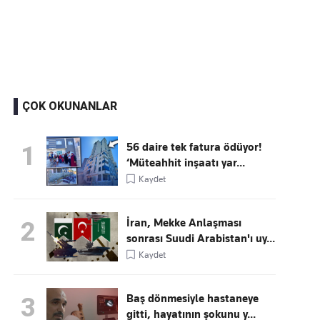
Kaçırmayın
Ücretsiz üye olun, gündemi şekillendiren gelişmeleri önce siz duyun
ÇOK OKUNANLAR
56 daire tek fatura ödüyor!
1
‘Müteahhit inşaatı yar...
Kaydet
İran, Mekke Anlaşması
2
sonrası Suudi Arabistan'ı uy...
Kaydet
Baş dönmesiyle hastaneye
3
gitti, hayatının şokunu y...