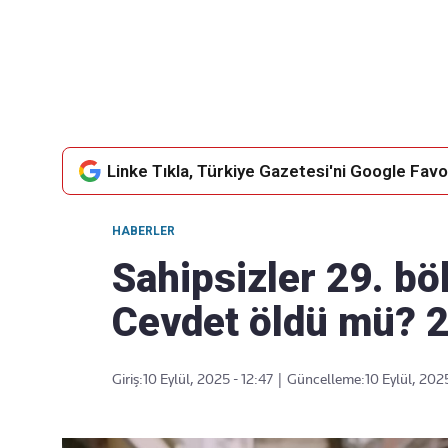
Takip Edin
Favori mecralarınızda haber akışımıza ulaşın
Linke Tıkla, Türkiye Gazetesi'ni Google Favor
HABERLER
Sahipsizler 29. bö
Cevdet öldü mü? 2
Giriş:
10 Eylül, 2025 - 12:47
|
Güncelleme:
10 Eylül, 2025