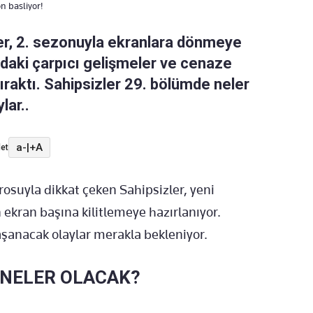
n basliyor!
zler, 2. sezonuyla ekranlara dönmeye
daki çarpıcı gelişmeler ve cenaze
bıraktı. Sahipsizler 29. bölümde neler
lar..
a-
|
+A
et
osuyla dikkat çeken Sahipsizler, yeni
 ekran başına kilitlemeye hazırlanıyor.
şanacak olaylar merakla bekleniyor.
 NELER OLACAK?