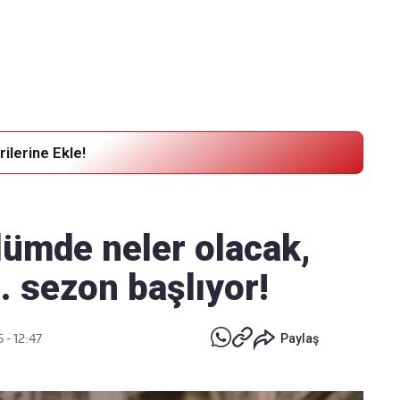
Haber Verin
Editör masamıza bilgi ve materyal göndermek için
tıklayın
ilerine Ekle!
lümde neler olacak,
. sezon başlıyor!
 - 12:47
Paylaş