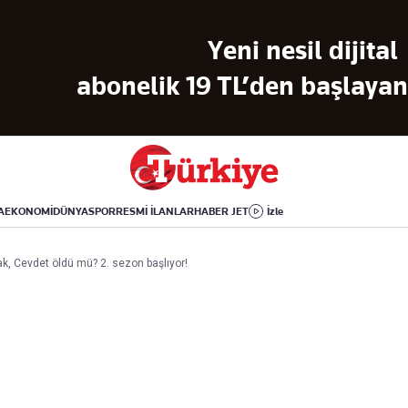
Dünya
Yaşam
Kültür-Sanat
Yeni nesil dijital
Orta Doğu
Sağlık
Sinema
Avrupa
Hava Durumu
Arkeoloji
abonelik 19 TL’den başlayan 
Amerika
Yemek
Kitap
Afrika
Seyahat
Tarih
İsrail-Gazze
Aktüel
A
EKONOMİ
DÜNYA
SPOR
RESMİ İLANLAR
HABER JET
İzle
Uygulamalar
ak, Cevdet öldü mü? 2. sezon başlıyor!
rı