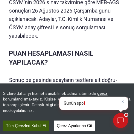
ÖSYM'nin 2026 sınav takvimine göre MEB-AGS
sonuçları 26 Ağustos 2026 Çarşamba günü
açıklanacak. Adaylar, T.C. Kimlik Numarası ve
ÖSYM aday şifresi ile sonuç sorgulaması
yapabilecek.
PUAN HESAPLAMASI NASIL
YAPILACAK?
Sonuç belgesinde adayların testlere ait doğru-
yanlış sayıları, puan bilgileri ve başarı durumları
×
Günün spor, gündem ve
Sizlere daha iyi hizmet sunabilmek adına sitemizde
çerez
yer alacak. Sonuçların açıklanmasının ardından
ekonomi gelişmelerini analiz e
konumlandırmaktayız. Kişisel verileriniz, KVKK ve GDPR kapsamında
ayrıca fiziki belge gönderilmeyecek, tüm işlemler
toplanıp işlenir. Detaylı bilgi almak için
Aydınlatma Metnimizi
📰
Son 30 güne ait haberleri, spor gelişmelerini veya yazar yazılarını sorgulayabilirsiniz.
inceleyebilirsiniz.
elektronik ortam üzerinden gerçekleştirilecek.
Tüm Çerezleri Kabul Et
Çerez Ayarlarına Git
AGS puanının yüzde 50'si ile ÖABT puanının