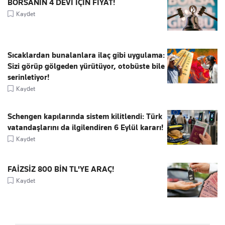
BORSANIN 4 DEVİ İÇİN FİYAT!
Kaydet
Sıcaklardan bunalanlara ilaç gibi uygulama:
Sizi görüp gölgeden yürütüyor, otobüste bile
serinletiyor!
Kaydet
Schengen kapılarında sistem kilitlendi: Türk
vatandaşlarını da ilgilendiren 6 Eylül kararı!
Kaydet
FAİZSİZ 800 BİN TL'YE ARAÇ!
Kaydet