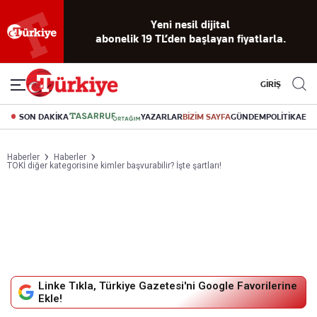
Yeni nesil dijital
abonelik 19 TL’den başlayan fiyatlarla.
GİRİŞ
SON DAKİKA
YAZARLAR
BİZİM SAYFA
GÜNDEM
POLİTİKA
EK
Haberler
Haberler
TOKİ diğer kategorisine kimler başvurabilir? İşte şartları!
Linke Tıkla, Türkiye Gazetesi'ni Google Favorilerine
Ekle!