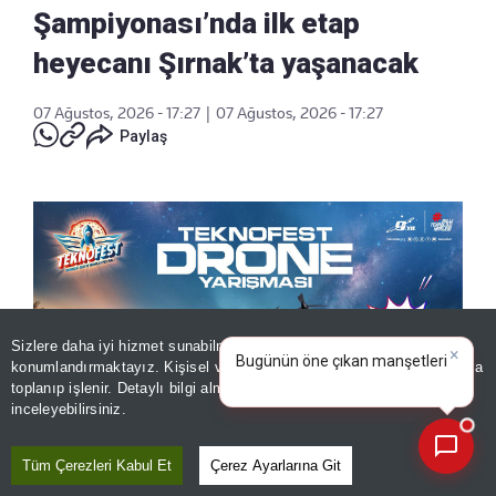
Şampiyonası’nda ilk etap
heyecanı Şırnak’ta yaşanacak
07 Ağustos, 2026 - 17:27
|
07 Ağustos, 2026 - 17:27
Paylaş
Sizlere daha iyi hizmet sunabilmek adına sitemizde
çerez
×
Bugünün öne çıkan manşetleri
konumlandırmaktayız. Kişisel verileriniz, KVKK ve GDPR kapsamında
ve gelişmeleri neler?
|
toplanıp işlenir. Detaylı bilgi almak için
Aydınlatma Metnimizi
📰
Son 30 güne ait haberleri, spor gelişmelerini veya yazar yazılarını sorgulayabilirsiniz.
inceleyebilirsiniz.
Tüm Çerezleri Kabul Et
Çerez Ayarlarına Git
TEKNOFEST 2026 kapsamında STM