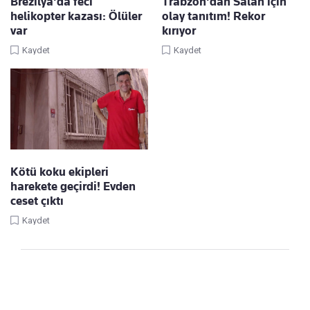
Brezilya'da feci
Trabzon'dan Salah için
helikopter kazası: Ölüler
olay tanıtım! Rekor
var
kırıyor
Kaydet
Kaydet
Kötü koku ekipleri
harekete geçirdi! Evden
ceset çıktı
Kaydet