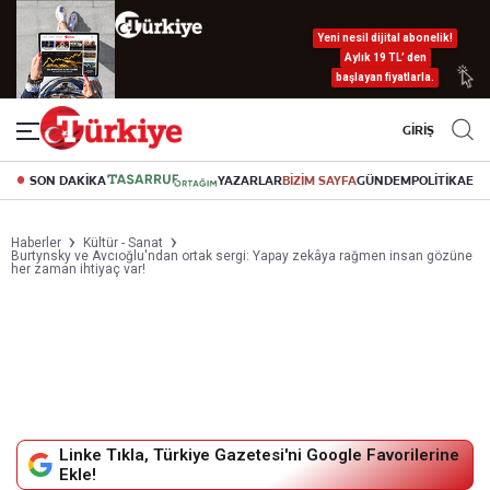
Yeni nesil dijital abonelik!
Aylık 19 TL’ den
başlayan fiyatlarla.
GİRİŞ
SON DAKİKA
YAZARLAR
BİZİM SAYFA
GÜNDEM
POLİTİKA
EK
Haberler
Kültür - Sanat
Burtynsky ve Avcıoğlu'ndan ortak sergi: Yapay zekâya rağmen insan gözüne
her zaman ihtiyaç var!
Linke Tıkla, Türkiye Gazetesi'ni Google Favorilerine
Ekle!