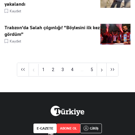
yakalandı
Kaydet
Trabzon'da Salah çılgınlığı! "Böylesini ilk kez
gördüm"
Kaydet
‹‹
››
‹
›
1
2
3
4
...
5
E-GAZETE
ABONE OL
GİRİŞ