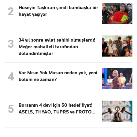
Hüseyin Taşkıran şimdi bambaşka bir
2
hayat yaşıyor
34 yıl sonra evlat sahibi olmuşlardı!
3
Meğer mahalleli tarafından
dolandırılmışlar
Var Mısın Yok Musun neden yok, yeni
4
bölüm ne zaman?
Borsanın 4 devi için 50 hedef fiyat!
5
ASELS, THYAO, TUPRS ve FROTO…