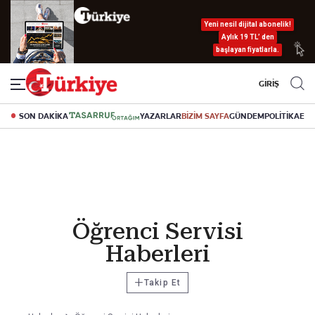
Yeni nesil dijital abonelik!
Aylık 19 TL’ den
başlayan fiyatlarla.
GİRİŞ
SON DAKİKA
YAZARLAR
BİZİM SAYFA
GÜNDEM
POLİTİKA
EK
Öğrenci Servisi
Haberleri
+
Takip Et