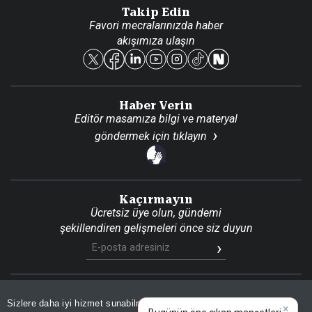
Danışma Telefonları
Takip Edin
Favori mecralarınızda haber
Yasal
akışımıza ulaşın
Reklam Ver
Haber Verin
Editör masamıza bilgi ve materyal
göndermek için
tıklayın
Kaçırmayın
Ücretsiz üye olun, gündemi
şekillendiren gelişmeleri önce siz duyun
Son Dakika
Site Haritası
RSS
KVKK Aydınlatma Metni
Sizlere daha iyi hizmet sunabilmek adına sitemizde
çerez
×
Gizlilik Politikası
Çerez Politikası