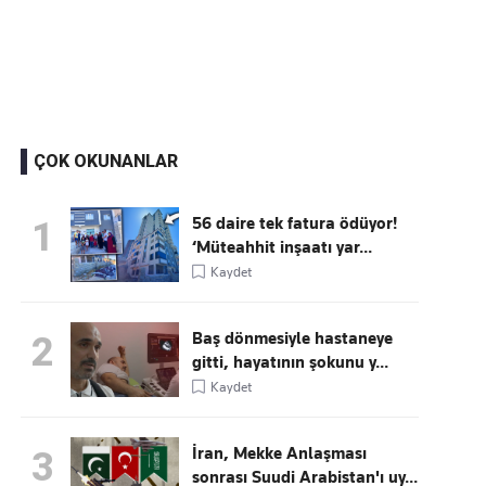
Kaçırmayın
Ücretsiz üye olun, gündemi şekillendiren gelişmeleri önce siz duyun
ÇOK OKUNANLAR
56 daire tek fatura ödüyor!
1
‘Müteahhit inşaatı yar...
Kaydet
Baş dönmesiyle hastaneye
2
gitti, hayatının şokunu y...
Kaydet
İran, Mekke Anlaşması
3
sonrası Suudi Arabistan'ı uy...