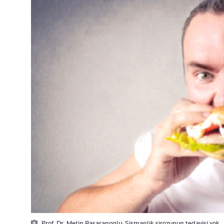
Prof. Dr. Metin Basaranoglu: Sismanlik sirozunun tedavisi yok