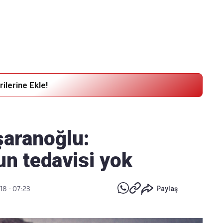
Haber Verin
Editör masamıza bilgi ve materyal göndermek için
tıklayın
ilerine Ekle!
şaranoğlu:
un tedavisi yok
18 - 07:23
Paylaş