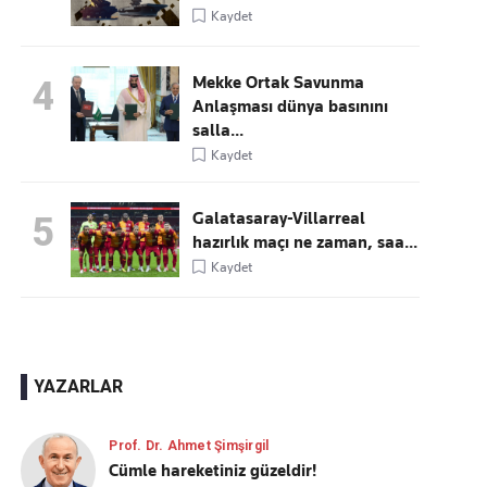
Kaydet
Mekke Ortak Savunma
4
Anlaşması dünya basınını
salla...
Kaydet
Galatasaray-Villarreal
5
hazırlık maçı ne zaman, saa...
Kaydet
YAZARLAR
Prof. Dr. Ahmet Şimşirgil
Cümle hareketiniz güzeldir!