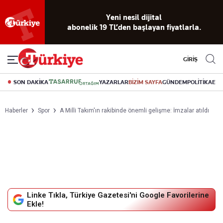
Yeni nesil dijital
abonelik 19 TL’den başlayan fiyatlarla.
GİRİŞ
SON DAKİKA
YAZARLAR
BİZİM SAYFA
GÜNDEM
POLİTİKA
EK
Haberler
Spor
A Milli Takım'ın rakibinde önemli gelişme: İmzalar atıldı
Linke Tıkla, Türkiye Gazetesi'ni Google Favorilerine
Ekle!