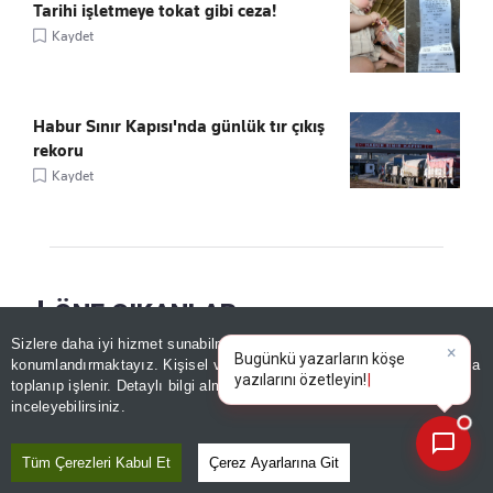
Tarihi işletmeye tokat gibi ceza!
Kaydet
Habur Sınır Kapısı'nda günlük tır çıkış
rekoru
Kaydet
ÖNE ÇIKANLAR
Sizlere daha iyi hizmet sunabilmek adına sitemizde
çerez
konumlandırmaktayız. Kişisel verileriniz, KVKK ve GDPR kapsamında
×
Bugünkü yazarların köş
toplanıp işlenir. Detaylı bilgi almak için
Aydınlatma Metnimizi
📰
Son 30 güne ait haberleri, spor gelişmelerini veya yazar yazılarını sorgulayabilirsiniz.
inceleyebilirsiniz.
Tüm Çerezleri Kabul Et
Çerez Ayarlarına Git