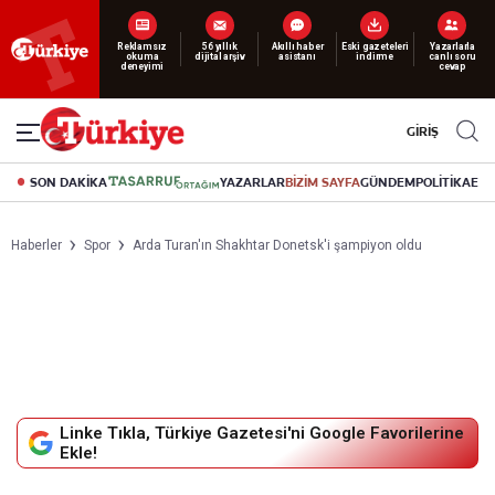
Yeni nesil dijital
abonelik 19 TL’den başlayan fiyatlarla.
GİRİŞ
SON DAKİKA
YAZARLAR
BİZİM SAYFA
GÜNDEM
POLİTİKA
EK
Haberler
Spor
Arda Turan'ın Shakhtar Donetsk'i şampiyon oldu
Linke Tıkla, Türkiye Gazetesi'ni Google Favorilerine
Ekle!