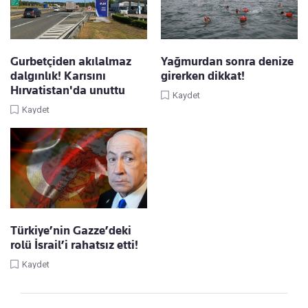
Gurbetçiden akılalmaz
Yağmurdan sonra denize
dalgınlık! Karısını
girerken dikkat!
Hırvatistan'da unuttu
Kaydet
Kaydet
Türkiye’nin Gazze’deki
rolü İsrail’i rahatsız etti!
Kaydet