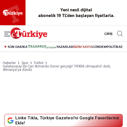
Yeni nesil dijital
abonelik 19 TL’den başlayan fiyatlarla.
GİRİŞ
SON DAKİKA
YAZARLAR
BİZİM SAYFA
GÜNDEM
POLİTİKA
EK
Haberler
Spor
Futbol
Galatasaray'da Can Armando Güner gerçeği! 'FIFA’lık olmayalım' dedi,
Almanya'ya döndü
Linke Tıkla, Türkiye Gazetesi'ni Google Favorilerine
Ekle!