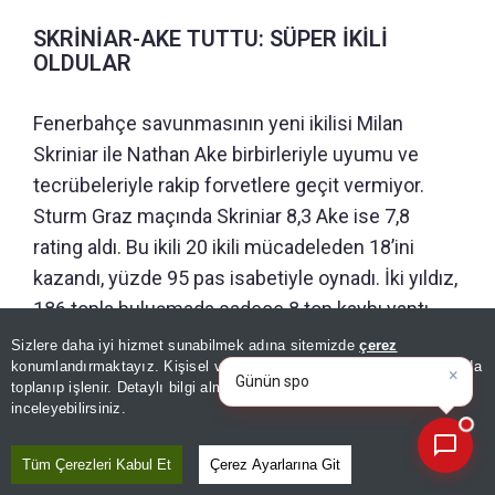
SKRİNİAR-AKE TUTTU: SÜPER İKİLİ
OLDULAR
Fenerbahçe savunmasının yeni ikilisi Milan
Skriniar ile Nathan Ake birbirleriyle uyumu ve
tecrübeleriyle rakip forvetlere geçit vermiyor.
Sturm Graz maçında Skriniar 8,3 Ake ise 7,8
rating aldı. Bu ikili 20 ikili mücadeleden 18’ini
kazandı, yüzde 95 pas isabetiyle oynadı. İki yıldız,
186 topla buluşmada sadece 8 top kaybı yaptı.
×
Günün spor, gündem ve
Sizlere daha iyi hizmet sunabilmek adına sitemizde
çerez
ekonomi gelişmelerini analiz
İŞTE İSMAİL KARTAL’IN ‘ISIRAN’ TAKIMI:
konumlandırmaktayız. Kişisel verileriniz, KVKK ve GDPR kapsamında
ed
toplanıp işlenir. Detaylı bilgi almak için
Aydınlatma Metnimizi
PİRANA ORDUSU
📰
Son 30 güne ait haberleri, spor gelişmelerini veya yazar yazılarını sorgulayabilirsiniz.
inceleyebilirsiniz.
Fenerbahçe, Sturm Graz karşısında sergilediği
Tüm Çerezleri Kabul Et
Çerez Ayarlarına Git
oyunla Avrupa’da rakiplerine korku saldı. İsmail