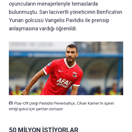
oyuncuların menajerleriyle temaslarda
bulunmuştu. Sarı lacivertli yöneticinin Benfica’nın
Yunan golcüsü Vangelis Pavlidis ile prensip
anlaşmasına vardığı öğrenildi.
Play-Off çileği Pavlidis! Fenerbahçe, Cihan Kamer'in işaret
ettiği golcü için şartları zorluyor
50 MİLYON İSTİYORLAR