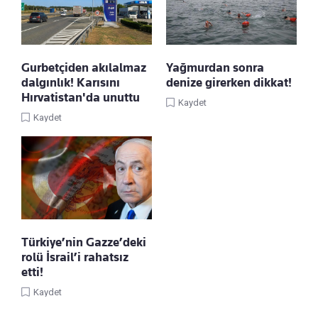
Gurbetçiden akılalmaz
Yağmurdan sonra
dalgınlık! Karısını
denize girerken dikkat!
Hırvatistan'da unuttu
Kaydet
Kaydet
Türkiye’nin Gazze’deki
rolü İsrail’i rahatsız
etti!
Kaydet