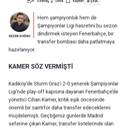
a-
|
+A
Özetle
Dinle
Kaydet
Hem şampiyonluk hem de
Şampiyonlar Ligi hasretini bu sezon
dindirmek isteyen Fenerbahçe, bir
SEZER DOĞRU
transfer bombası daha patlatmaya
hazırlanıyor.
KAMER SÖZ VERMİŞTİ
Kadıköy’de Sturm Graz’ı 2-0 yenerek Şampiyonlar
Ligi’nde play-off kapısına dayanan Fenerbahçe’de
yönetici Cihan Kamer, kritik eşik öncesinde
önemli bir santrfor daha transfer edeceklerini
müjdelemişti. Geçtiğimiz günlerde Madrid
seferine çıkan Kamer, transfer listelerinde olan