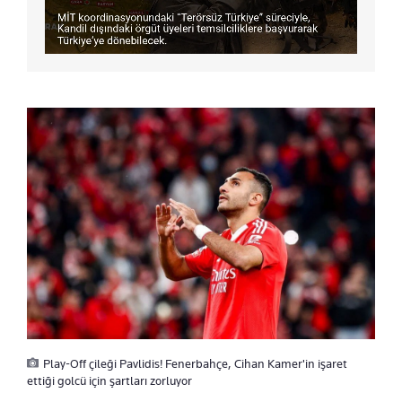
Play-Off çileği Pavlidis! Fenerbahçe, Cihan Kamer'in işaret
ettiği golcü için şartları zorluyor