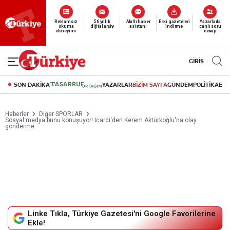
Yeni nesil dijital
Reklamsız
56 yıllık
Akıllı haber
Eski gazeteleri
Yazarlarla
abonelik 19 TL’den başlayan fiyatlarla.
okuma
dijital arşiv
asistanı
indirme
canlı soru
deneyimi
cevap
GİRİŞ
SON DAKİKA
YAZARLAR
BİZİM SAYFA
GÜNDEM
POLİTİKA
EK
Haberler
Diğer SPORLAR
Sosyal medya bunu konuşuyor! Icardi'den Kerem Aktürkoğlu'na olay
gönderme
Linke Tıkla, Türkiye Gazetesi'ni Google Favorilerine
Ekle!