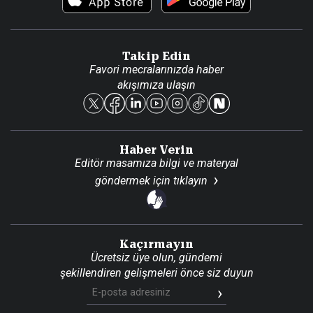
Video Galeri
Gazete Aboneliği
Danışma Telefonları
Takip Edin
Favori mecralarınızda haber
Yasal
akışımıza ulaşın
Reklam Ver
Haber Verin
Editör masamıza bilgi ve materyal
göndermek için
tıklayın
Kaçırmayın
Ücretsiz üye olun, gündemi
şekillendiren gelişmeleri önce siz duyun