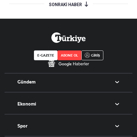
SONRAKİ HABER
E-GAZETE
ABONE OL
GİRİŞ
Gündem
Politika
Ekonomi
Eğitim
Borsa
Spor
Altın