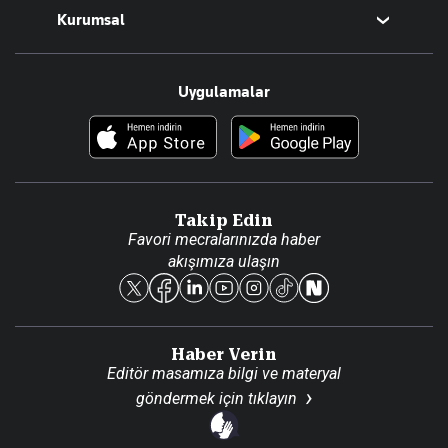
Kurumsal
Teknoloji
Resmî Ilanlar
Hakkımızda
Uygulamalar
Haberler
İletişim
Foto Haber
Künye
Video Galeri
Gazete Aboneliği
Danışma Telefonları
Takip Edin
Favori mecralarınızda haber
Yasal
akışımıza ulaşın
Reklam Ver
Haber Verin
Editör masamıza bilgi ve materyal
göndermek için
tıklayın