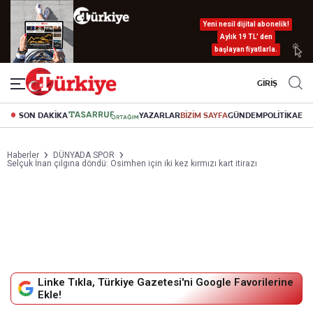
Yeni nesil dijital abonelik!
Aylık 19 TL’ den
başlayan fiyatlarla.
GİRİŞ
SON DAKİKA
YAZARLAR
BİZİM SAYFA
GÜNDEM
POLİTİKA
EK
Haberler
DÜNYADA SPOR
Selçuk İnan çılgına döndü: Osimhen için iki kez kırmızı kart itirazı
Linke Tıkla, Türkiye Gazetesi'ni Google Favorilerine
Ekle!