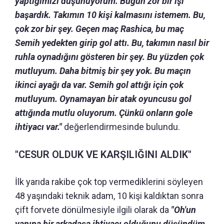
yaptığımızı düşünüyorum. Bugün zor bir işi
başardık. Takımın 10 kişi kalmasını istemem. Bu,
çok zor bir şey. Geçen maç Rashica, bu maç
Semih yedekten girip gol attı. Bu, takımın nasıl bir
ruhla oynadığını gösteren bir şey. Bu yüzden çok
mutluyum. Daha bitmiş bir şey yok. Bu maçın
ikinci ayağı da var. Semih gol attığı için çok
mutluyum. Oynamayan bir atak oyuncusu gol
attığında mutlu oluyorum. Çünkü onların gole
ihtiyacı var."
değerlendirmesinde bulundu.
"CESUR OLDUK VE KARŞILIĞINI ALDIK"
İlk yarıda rakibe çok top vermediklerini söyleyen
48 yaşındaki teknik adam, 10 kişi kaldıktan sonra
çift forvete dönülmesiyle ilgili olarak da
"Oh'un
yanına bir arkadaşa ihtiyacı olduğunu düşündüm.