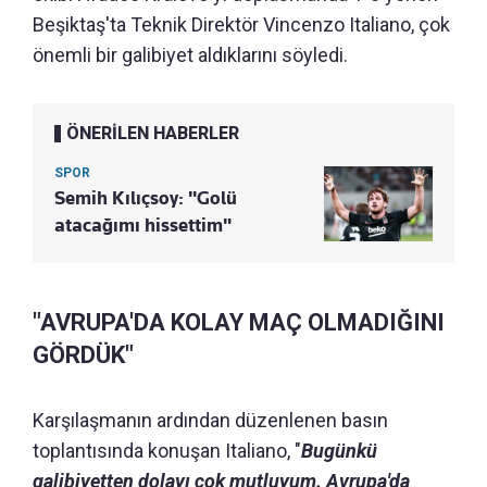
Beşiktaş'ta Teknik Direktör Vincenzo Italiano, çok
önemli bir galibiyet aldıklarını söyledi.
ÖNERİLEN HABERLER
SPOR
Semih Kılıçsoy: "Golü
atacağımı hissettim"
"AVRUPA'DA KOLAY MAÇ OLMADIĞINI
GÖRDÜK"
Karşılaşmanın ardından düzenlenen basın
toplantısında konuşan Italiano, "
Bugünkü
galibiyetten dolayı çok mutluyum. Avrupa'da