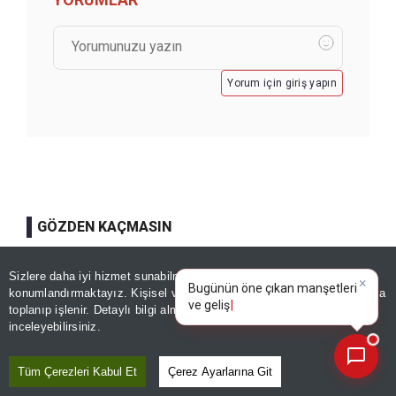
Yorum için giriş yapın
GÖZDEN KAÇMASIN
Haftanın sanat ajandası
Sizlere daha iyi hizmet sunabilmek adına sitemizde
çerez
×
Bugünün öne çıkan manşetleri
konumlandırmaktayız. Kişisel verileriniz, KVKK ve GDPR kapsamında
Kaydet
ve gelişmeleri neler?
toplanıp işlenir. Detaylı bilgi almak için
Aydınlatma Metnimizi
📰
Son 30 güne ait haberleri, spor gelişmelerini veya yazar yazılarını sorgulayabilirsiniz.
inceleyebilirsiniz.
Sturm Graz'dan Fenerbahçe itirafı:
Tüm Çerezleri Kabul Et
Çerez Ayarlarına Git
"Mümkün değil"