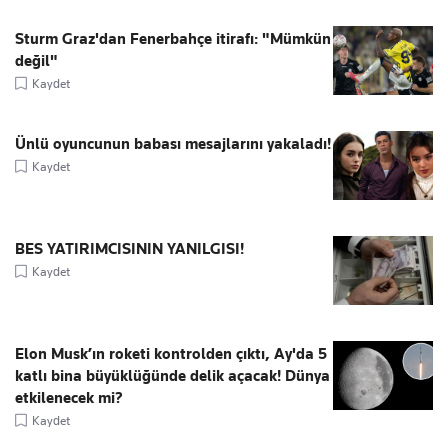
Sturm Graz'dan Fenerbahçe itirafı: "Mümkün
değil"
Kaydet
Ünlü oyuncunun babası mesajlarını yakaladı!
Kaydet
BES YATIRIMCISININ YANILGISI!
Kaydet
Elon Musk’ın roketi kontrolden çıktı, Ay'da 5
katlı bina büyüklüğünde delik açacak! Dünya
etkilenecek mi?
Kaydet