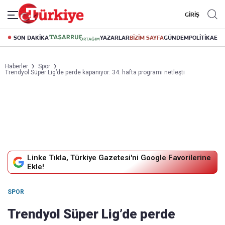
GİRİŞ
SON DAKİKA
YAZARLAR
BİZİM SAYFA
GÜNDEM
POLİTİKA
EK
Haberler
Spor
Trendyol Süper Lig’de perde kapanıyor: 34. hafta programı netleşti
Linke Tıkla, Türkiye Gazetesi'ni Google Favorilerine
Ekle!
SPOR
Trendyol Süper Lig’de perde