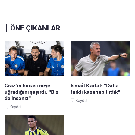
ÖNE ÇIKANLAR
Graz'ın hocası neye
İsmail Kartal: "Daha
uğradığını şaşırdı: "Biz
farklı kazanabilirdik"
de insanız"
Kaydet
Kaydet