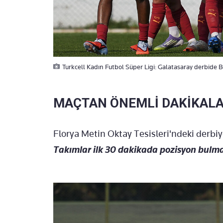
Turkcell Kadın Futbol Süper Ligi: Galatasaray derbide Be
MA
Ç
TAN
Ö
NEML
İ
DAK
İ
KAL
Florya Metin Oktay Tesisleri'ndeki derbiye
Takımlar ilk 30 dakikada pozisyon bulm