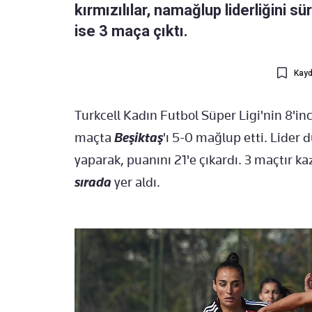
kırmızılılar, namağlup liderliğini sü
ise 3 maça çıktı.
Kayd
Turkcell Kadın Futbol S
üper Ligi'nin 8
'in
maçta
Beşiktaş
'ı 5-0
mağlup ett
i. Lider
yaparak
,
puanını 21'e çıkardı.
3 ma
ç
t
ı
r k
sırada
yer aldı.