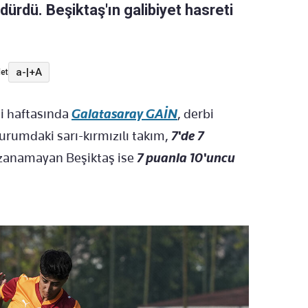
rdürdü. Beşiktaş'ın galibiyet hasreti
a-
|
+A
et
ci
haftas
ında
Galatasaray GA
İN
,
derbi
 durumdaki s
arı-kırmızılı
tak
ı
m
,
7'de 7
azanamayan
Beşiktaş ise
7 puanla 10'uncu