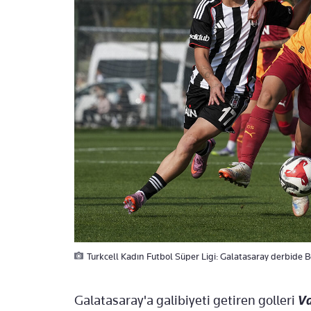
Turkcell Kadın Futbol Süper Ligi: Galatasaray derbide Be
Galatasaray'a galibiyeti getiren golleri
Va