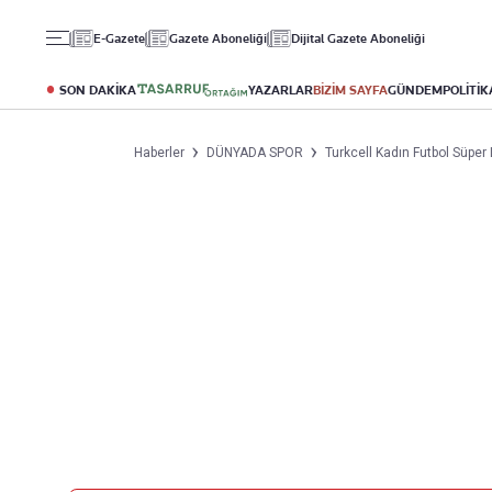
Gündem
Ekonomi
Spor
E-Gazete
Gazete Aboneliği
Dijital Gazete Aboneliği
Politika
Borsa
Futbol
Eğitim
Altın
Puan Durumu
SON DAKİKA
YAZARLAR
BİZİM SAYFA
GÜNDEM
POLİTİK
Döviz
Fikstür
Hisse Senedi
Şampiyonlar Ligi
Haberler
DÜNYADA SPOR
Turkcell Kadın Futbol Süper 
Kripto Para
Avrupa Ligi
Emlak
Basketbol
T-Otomobil
Turizm
Yazarlar
Diğer Kategoriler
Kurumsal
Bugünün Yazarları
Magazin
Hakkımızda
Tüm Yazarlar
Teknoloji
İletişim
Resmî Ilanlar
Künye
Haberler
Gazete Aboneliği
Foto Haber
Danışma Telefonları
Video Galeri
Yasal
Reklam Ver