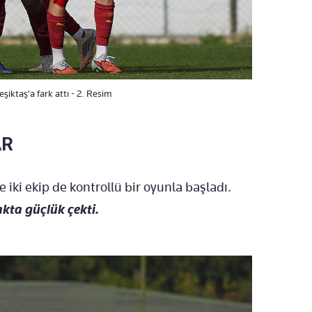
şiktaş'a fark attı - 2. Resim
AR
 iki ekip de kontroll
ü bir oyunla ba
şladı.
akta g
üçlük çekti.