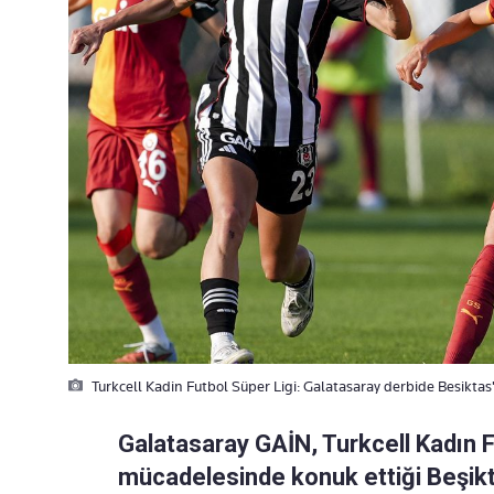
Turkcell Kadin Futbol Süper Ligi: Galatasaray derbide Besiktas'a
Galatasaray GAİN, Turkcell Kadın Fu
mücadelesinde konuk ettiği Beşikta