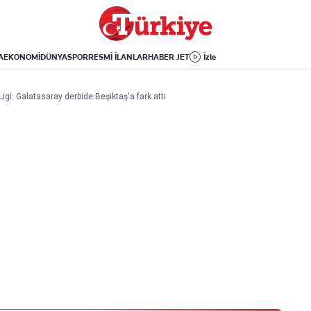
Dünya
Yaşam
Kültür-Sanat
Orta Doğu
Sağlık
Sinema
Avrupa
Hava Durumu
Arkeoloji
A
EKONOMİ
DÜNYA
SPOR
RESMİ İLANLAR
HABER JET
İzle
Amerika
Yemek
Kitap
Afrika
Seyahat
Tarih
Ligi: Galatasaray derbide Beşiktaş'a fark attı
İsrail-Gazze
Aktüel
Uygulamalar