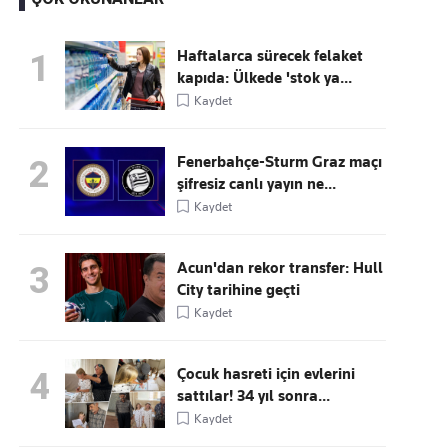
Haftalarca sürecek felaket
1
kapıda: Ülkede 'stok ya...
Kaçırmayın
Kaydet
Ücretsiz üye olun, gündemi
şekillendiren gelişmeleri önce siz duyun
Fenerbahçe-Sturm Graz maçı
2
şifresiz canlı yayın ne...
Kaydet
Acun'dan rekor transfer: Hull
3
City tarihine geçti
Kaydet
Çocuk hasreti için evlerini
4
sattılar! 34 yıl sonra...
Kaydet