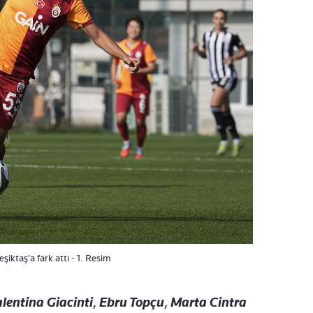
şiktaş'a fark attı - 1. Resim
lentina Giacint
i️
,
Ebru Top
çu
,
Marta Cintra