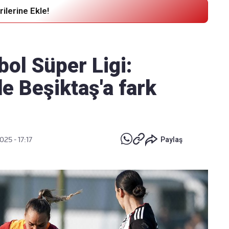
ilerine Ekle!
Haber Verin
Editör masamıza bilgi ve materyal
bol Süper Ligi:
göndermek için
tıklayın
e Beşiktaş'a fark
025 - 17:17
Paylaş