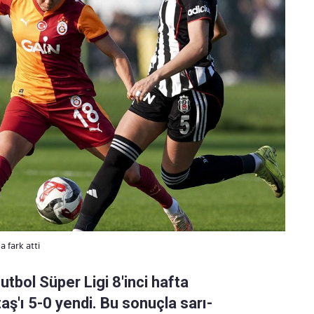
 fark atti
tbol Süper Ligi 8'inci hafta
ş'ı 5-0 yendi. Bu sonuçla sarı-