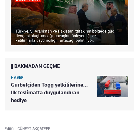
BAKMADAN GEÇME
HABER
Gurbetçiden Togg yetkililerine...
İlk teslimatta duygulandıran
hediye
Editör :
CÜNEYT AKÇATEPE