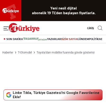
Reklamsız
56 yıllık
Akıllı haber
Eski gazeteleri
Yazarlarla
okuma
dijital arşiv
asistanı
indirme
canlı soru
deneyimi
cevap
GİRİŞ
SON DAKİKA
YAZARLAR
BİZİM SAYFA
GÜNDEM
POLİTİKA
EK
Haberler
T-Otomobil
Toyota’dan mobilite fuarında gövde gösterisi
Linke Tıkla, Türkiye Gazetesi'ni Google Favorilerine
Ekle!