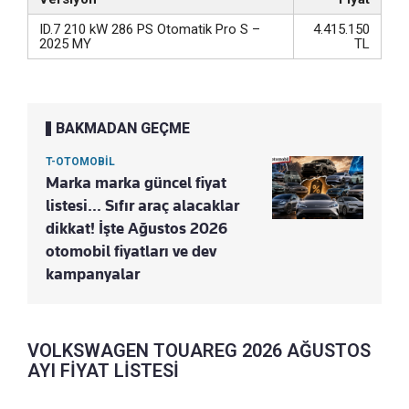
ID.7 210 kW 286 PS Otomatik Pro S –
4.415.150
2025 MY
TL
BAKMADAN GEÇME
T-OTOMOBİL
Marka marka güncel fiyat
listesi... Sıfır araç alacaklar
dikkat! İşte Ağustos 2026
otomobil fiyatları ve dev
kampanyalar
VOLKSWAGEN TOUAREG 2026 AĞUSTOS
AYI FİYAT LİSTESİ