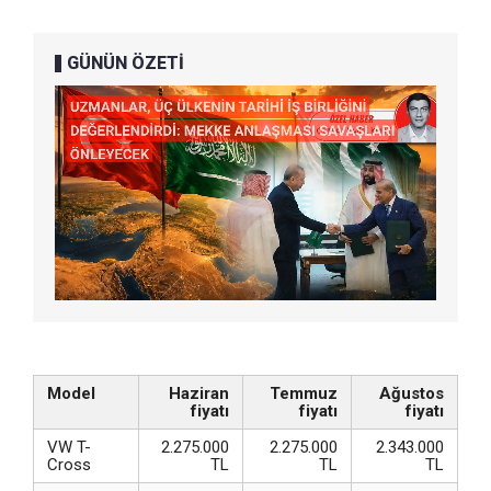
GÜNÜN ÖZETİ
Model
Haziran
Temmuz
Ağustos
fiyatı
fiyatı
fiyatı
VW T-
2.275.000
2.275.000
2.343.000
Cross
TL
TL
TL