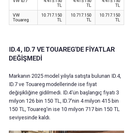
VW ID.7
4.415.150
4.415.150
4.415.150
TL
TL
TL
VW
10.717.150
10.717.150
10.717.150
Touareg
TL
TL
TL
ID.4, ID.7 VE TOUAREG'DE FİYATLAR
DEĞİŞMEDİ
Markanın 2025 model yılıyla satışta bulunan ID.4,
ID.7 ve Touareg modellerinde ise fiyat
değişikliğine gidilmedi. ID.4'ün başlangıç fiyatı 3
milyon 126 bin 150 TL, ID.7'nin 4 milyon 415 bin
150 TL, Touareg'in ise 10 milyon 717 bin 150 TL
seviyesinde kaldı.