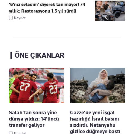
'6'ncı evladım' diyerek tanımlıyor! 74
yıllık: Restorasyonu 1.5 yıl sürdü
Kaydet
ÖNE ÇIKANLAR
Salah'tan sonra yine
Gazze'de yeni işgal
dünya yıldızı: 14'üncü
hazırlığı! İsrail basını
transfer geliyor
sızdırdı: Netanyahu
gizlice düğmeye bastı
Kaydet