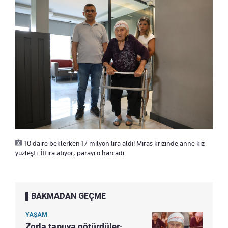
10 daire beklerken 17 milyon lira aldı! Miras krizinde anne kız
yüzleşti: İftira atıyor, parayı o harcadı
BAKMADAN GEÇME
YAŞAM
Zorla tapuya götürdüler: