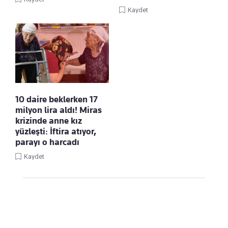
Kaydet
10 daire beklerken 17
milyon lira aldı! Miras
krizinde anne kız
yüzleşti: İftira atıyor,
parayı o harcadı
Kaydet