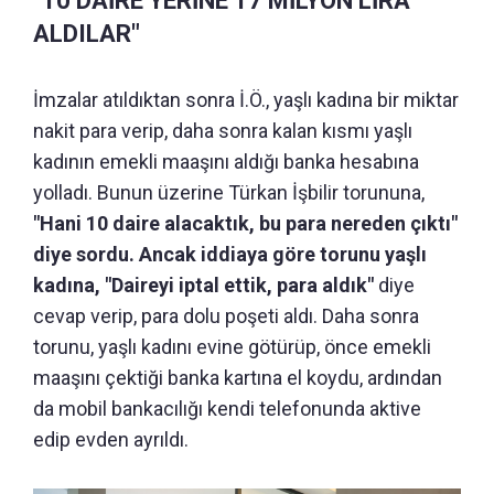
"10 DAİRE YERİNE 17 MİLYON LİRA
ALDILAR"
İmzalar atıldıktan sonra İ.Ö., yaşlı kadına bir miktar
nakit para verip, daha sonra kalan kısmı yaşlı
kadının emekli maaşını aldığı banka hesabına
yolladı. Bunun üzerine Türkan İşbilir torununa,
"Hani 10 daire alacaktık, bu para nereden çıktı"
diye sordu. Ancak iddiaya göre torunu yaşlı
kadına, "Daireyi iptal ettik, para aldık"
diye
cevap verip, para dolu poşeti aldı. Daha sonra
torunu, yaşlı kadını evine götürüp, önce emekli
maaşını çektiği banka kartına el koydu, ardından
da mobil bankacılığı kendi telefonunda aktive
edip evden ayrıldı.