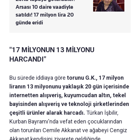
Arsası 10 daire vaadiyle
satıldı! 17 milyon lira 20
günde eridi
"17 MİLYONUN 13 MİLYONU
HARCANDI"
Bu sürede iddiaya göre
torunu G.K., 17 milyon
liranın 13 milyonunu yaklaşık 20 gün içerisinde
internetten alışveriş, kuyumcudan altın, tekel
bayisinden alışveriş ve teknoloji şirketlerinden
çeşitli ürünler alarak harcadı.
Türkan İşbilir,
Kurban Bayramı'nda vefat eden çocuklarından
olan torunları Cemile Akkanat ve ağabeyi Cengiz
Akkanat kendisini ziyarete geldiğinde