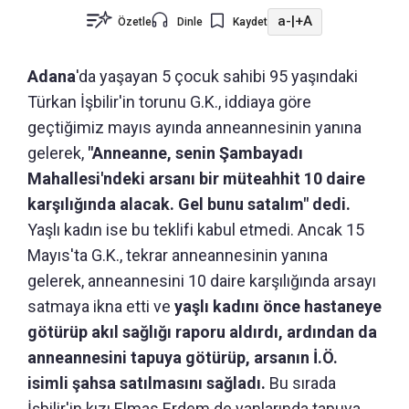
a-
|
+A
Özetle
Dinle
Kaydet
Adana
'da yaşayan 5 çocuk sahibi 95 yaşındaki
Türkan İşbilir'in torunu G.K., iddiaya göre
geçtiğimiz mayıs ayında anneannesinin yanına
gelerek,
"Anneanne, senin Şambayadı
Mahallesi'ndeki arsanı bir müteahhit 10 daire
karşılığında alacak. Gel bunu satalım" dedi.
Yaşlı kadın ise bu teklifi kabul etmedi. Ancak 15
Mayıs'ta G.K., tekrar anneannesinin yanına
gelerek, anneannesini 10 daire karşılığında arsayı
satmaya ikna etti ve
yaşlı kadını önce hastaneye
götürüp akıl sağlığı raporu aldırdı, ardından da
anneannesini tapuya götürüp, arsanın İ.Ö.
isimli şahsa satılmasını sağladı.
Bu sırada
İşbilir'in kızı Elmas Erdem de yanlarında tapuya