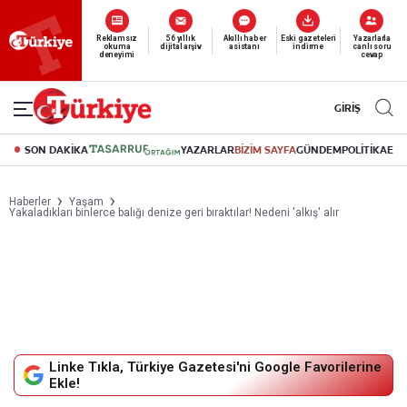
Reklamsız
56 yıllık
Akıllı haber
Eski gazeteleri
Yazarlarla
okuma
dijital arşiv
asistanı
indirme
canlı soru
deneyimi
cevap
GİRİŞ
SON DAKİKA
YAZARLAR
BİZİM SAYFA
GÜNDEM
POLİTİKA
EK
Haberler
Yaşam
Yakaladıkları binlerce balığı denize geri bıraktılar! Nedeni 'alkış' alır
Linke Tıkla, Türkiye Gazetesi'ni Google Favorilerine
Ekle!