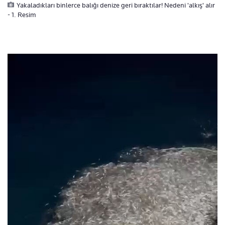
Yakaladıkları binlerce balığı denize geri bıraktılar! Nedeni 'alkış' alır
- 1. Resim