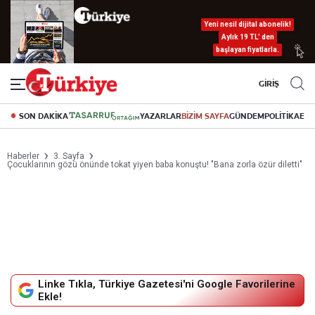
Yeni nesil dijital abonelik!
Aylık 19 TL’ den
başlayan fiyatlarla.
GİRİŞ
SON DAKİKA
YAZARLAR
BİZİM SAYFA
GÜNDEM
POLİTİKA
EK
Haberler
3. Sayfa
Çocuklarının gözü önünde tokat yiyen baba konuştu! "Bana zorla özür diletti"
Linke Tıkla, Türkiye Gazetesi'ni Google Favorilerine
Ekle!