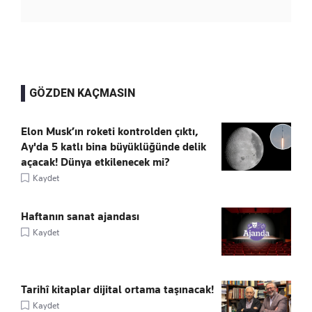
GÖZDEN KAÇMASIN
Elon Musk’ın roketi kontrolden çıktı,
Ay'da 5 katlı bina büyüklüğünde delik
açacak! Dünya etkilenecek mi?
Kaydet
Haftanın sanat ajandası
Kaydet
Tarihî kitaplar dijital ortama taşınacak!
Kaydet