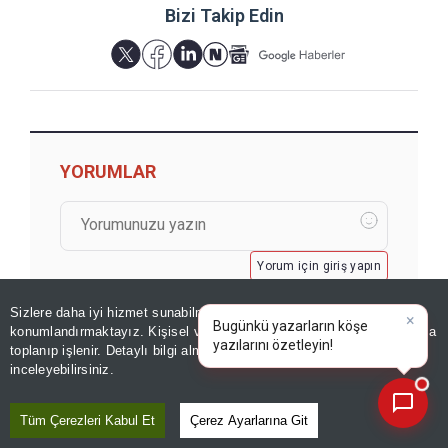
Bizi Takip Edin
YORUMLAR
Yorum için giriş yapın
Sizlere daha iyi hizmet sunabilmek adına sitemizde
çerez
×
Bugünkü yazarların köşe
konumlandırmaktayız. Kişisel verileriniz, KVKK ve GDPR kapsamında
yazılarını özetleyin!
|
toplanıp işlenir. Detaylı bilgi almak için
Aydınlatma Metnimizi
📰
Son 30 güne ait haberleri, spor gelişmelerini veya yazar yazılarını sorgulayabilirsiniz.
inceleyebilirsiniz.
Tüm Çerezleri Kabul Et
Çerez Ayarlarına Git
GÖZDEN KAÇMASIN