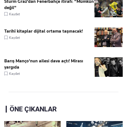
Sturm Graz'dan Fenerbahçe itirafı: "Mümkün
değil"
Kaydet
Tarihî kitaplar dijital ortama taşınacak!
Kaydet
Barış Manço'nun ailesi dava açtı! Mirası
yargıda
Kaydet
ÖNE ÇIKANLAR