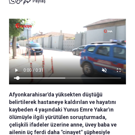
Paylaş
Afyonkarahisar'da yüksekten düştüğü
belirtilerek hastaneye kaldırılan ve hayatını
kaybeden 4 yaşındaki Yunus Emre Yakar'ın
ölümüyle ilgili yürütülen soruşturmada,
çelişkili ifadeler üzerine anne, üvey baba ve
ailenin üç ferdi daha "cinayet" şüphesiyle