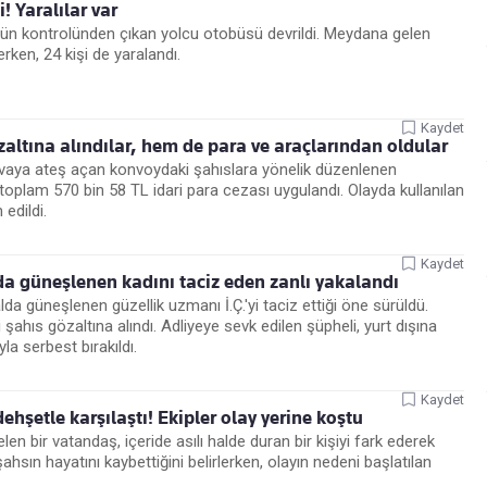
! Yaralılar var
nün kontrolünden çıkan yolcu otobüsü devrildi. Meydana gelen
ken, 24 kişi de yaralandı.
Kaydet
tına alındılar, hem de para ve araçlarından oldular
vaya ateş açan konvoydaki şahıslara yönelik düzenlenen
 toplam 570 bin 58 TL idari para cezası uygulandı. Olayda kullanılan
edildi.
Kaydet
a güneşlenen kadını taciz eden zanlı yakalandı
a güneşlenen güzellik uzmanı İ.Ç.'yi taciz ettiği öne sürüldü.
 şahıs gözaltına alındı. Adliyeye sevk edilen şüpheli, yurt dışına
yla serbest bırakıldı.
Kaydet
ehşetle karşılaştı! Ekipler olay yerine koştu
n bir vatandaş, içeride asılı halde duran bir kişiyi fark ederek
 şahsın hayatını kaybettiğini belirlerken, olayın nedeni başlatılan