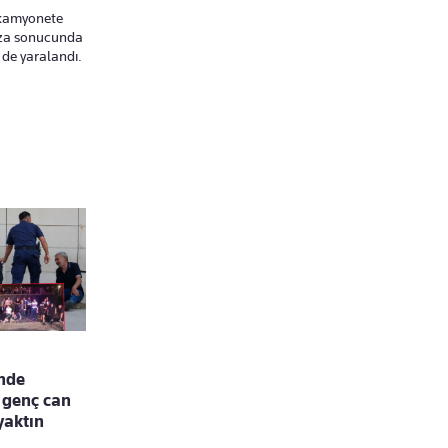
 kamyonete
aza sonucunda
i de yaralandı.
'nde
 genç can
yaktın