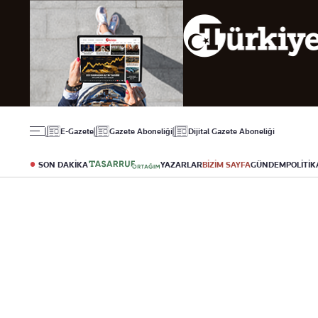
Gündem
Ekonomi
Spor
Politika
Borsa
Futbol
Eğitim
Altın
Puan Durumu
Döviz
Fikstür
Hisse Senedi
Şampiyonlar Ligi
Kripto Para
Avrupa Ligi
Emlak
Basketbol
E-Gazete
Gazete Aboneliği
Dijital Gazete Aboneliği
T-Otomobil
Turizm
SON DAKİKA
YAZARLAR
BİZİM SAYFA
GÜNDEM
POLİTİK
Yazarlar
Diğer Kategoriler
Kurumsal
Bugünün Yazarları
Magazin
Hakkımızda
Tüm Yazarlar
Teknoloji
İletişim
Resmî Ilanlar
Künye
Haberler
Gazete Aboneliği
Foto Haber
Danışma Telefonla
Video Galeri
Yasal
Reklam Ver