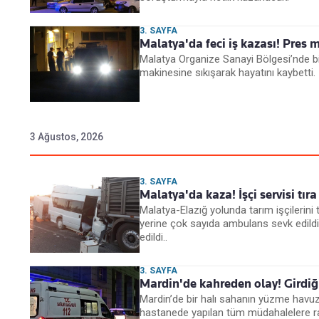
3. SAYFA
Malatya'da feci iş kazası! Pres m
Malatya Organize Sanayi Bölgesi’nde bi
makinesine sıkışarak hayatını kaybetti.
3 Ağustos, 2026
3. SAYFA
Malatya'da kaza! İşçi servisi tıra
Malatya-Elazığ yolunda tarım işçilerini
yerine çok sayıda ambulans sevk edildi
edildi..
3. SAYFA
Mardin'de kahreden olay! Girdiği
Mardin’de bir halı sahanın yüzme havuz
hastanede yapılan tüm müdahalelere rağ