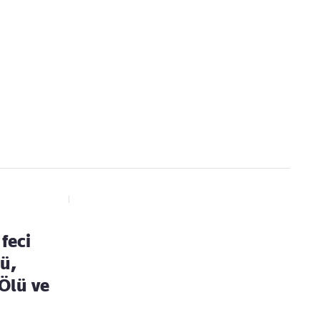
Kaçırmayın
Ücretsiz üye olun, gündemi şekillendiren gelişmeleri önce siz duyun
feci
sü,
Ölü ve