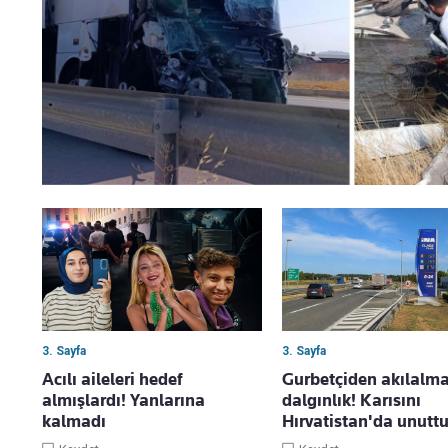
3. Sayfa
3. Sayfa
Acılı aileleri hedef
Gurbetçiden akılalm
almışlardı! Yanlarına
dalgınlık! Karısını
kalmadı
Hırvatistan'da unutt