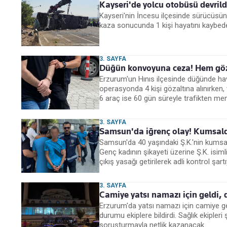
Kayseri'de yolcu otobüsü devrildi
Kayseri'nin İncesu ilçesinde sürücüsü
kaza sonucunda 1 kişi hayatını kaybeder
3. SAYFA
Düğün konvoyuna ceza! Hem gözal
Erzurum'un Hınıs ilçesinde düğünde ha
operasyonda 4 kişi gözaltına alınırken,
6 araç ise 60 gün süreyle trafikten men 
3. SAYFA
Samsun'da iğrenç olay! Kumsald
Samsun'da 40 yaşındaki Ş.K.'nin kumsald
Genç kadının şikayeti üzerine Ş.K. isimli
çıkış yasağı getirilerek adli kontrol şartı
3. SAYFA
Camiye yatsı namazı için geldi, d
Erzurum'da yatsı namazı için camiye gele
durumu ekiplere bildirdi. Sağlık ekipleri
soruşturmayla netlik kazanacak.