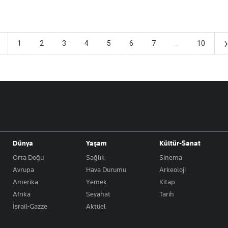
›
1
2
3
4
5
6
7
...
10
Dünya
Yaşam
Kültür-Sanat
Orta Doğu
Sağlık
Sinema
Avrupa
Hava Durumu
Arkeoloji
Amerika
Yemek
Kitap
Afrika
Seyahat
Tarih
İsrail-Gazze
Aktüel