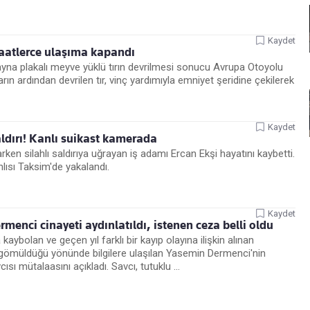
Kaydet
 saatlerce ulaşıma kapandı
ayna plakalı meyve yüklü tırın devrilmesi sonucu Avrupa Otoyolu
rın ardından devrilen tır, vinç yardımıyla emniyet şeridine çekilerek
Kaydet
aldırı! Kanlı suikast kamerada
rken silahlı saldırıya uğrayan iş adamı Ercan Ekşi hayatını kaybetti.
nlısı Taksim'de yakalandı.
Kaydet
rmenci cinayeti aydınlatıldı, istenen ceza belli oldu
kaybolan ve geçen yıl farklı bir kayıp olayına ilişkin alınan
k gömüldüğü yönünde bilgilere ulaşılan Yasemin Dermenci'nin
ı mütalaasını açıkladı. Savcı, tutuklu ...