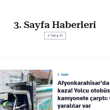
Haber Verin
3. Sayfa Haberleri
Editör masamıza bilgi ve materyal göndermek için
tıklayın
+
Takip Et
3. Sayfa
Afyonkarahisar'da 
kaza! Yolcu otobü
kamyonete çarptı: 
yaralılar var