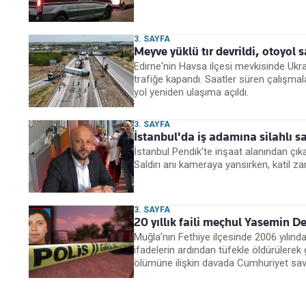
3. SAYFA
Meyve yüklü tır devrildi, otoyol
Edirne'nin Havsa ilçesi mevkisinde Ukr
trafiğe kapandı. Saatler süren çalışmala
yol yeniden ulaşıma açıldı.
3. SAYFA
İstanbul'da iş adamına silahlı s
İstanbul Pendik'te inşaat alanından çıka
Saldırı anı kameraya yansırken, katil za
3. SAYFA
20 yıllık faili meçhul Yasemin De
Muğla'nın Fethiye ilçesinde 2006 yılında 
ifadelerin ardından tüfekle öldürülere
ölümüne ilişkin davada Cumhuriyet savcıs