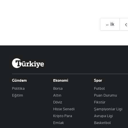
‹
← İlk
Gündem
Ekonomi
Spor
Politika
Borsa
Futbol
Eğitim
Altın
Puan Durumu
Döviz
Fikstür
Hisse Senedi
Şampiyonlar Ligi
Kripto Para
Avrupa Ligi
Emlak
Basketbol