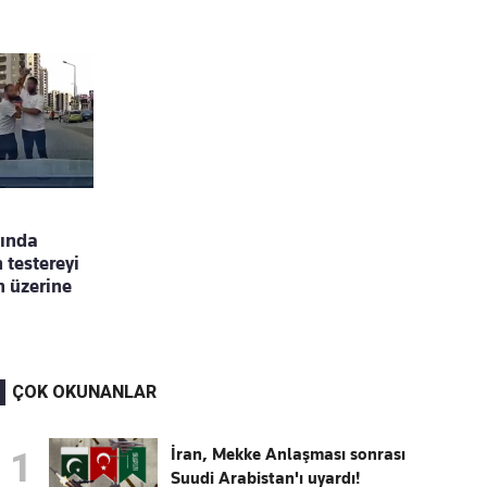
sında
 testereyi
n üzerine
ÇOK OKUNANLAR
İran, Mekke Anlaşması sonrası
1
Suudi Arabistan'ı uyardı!