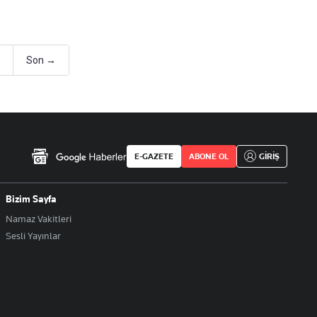
Son →
E-GAZETE
ABONE OL
GİRİŞ
Bizim Sayfa
Namaz Vakitleri
Sesli Yayınlar