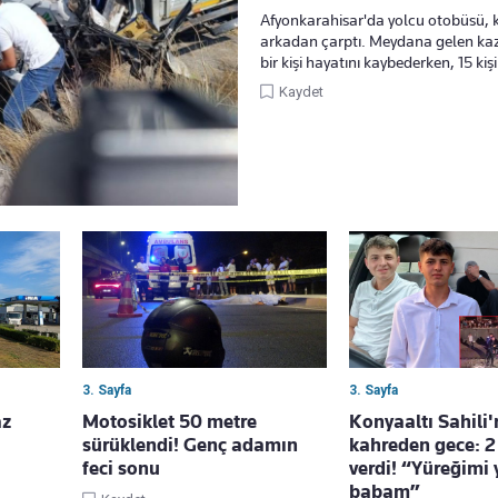
Afyonkarahisar'da yolcu otobüsü,
arkadan çarptı. Meydana gelen k
bir kişi hayatını kaybederken, 15 kiş
Kaydet
3. Sayfa
3. Sayfa
az
Motosiklet 50 metre
Konyaaltı Sahili
sürüklendi! Genç adamın
kahreden gece: 2
u
feci sonu
verdi! “Yüreğimi 
babam”