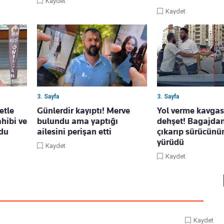
Kaydet
Kaydet
3. Sayfa
3. Sayfa
etle
Günlerdir kayıptı! Merve
Yol verme kavga
ahibi ve
bulundu ama yaptığı
dehşet! Bagajdan
ndu
ailesini perişan etti
çıkarıp sürücünü
yürüdü
Kaydet
Kaydet
Kaydet