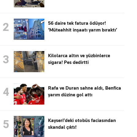
56 daire tek fatura ödüyor!
2
‘Müteahhit inşaatı yarım bıraktı’
Kilolarca altın ve yüzbinlerce
3
sigara! Pes dedirtti
Rafa ve Duran sahne aldı, Benfica
4
yarım düzine gol attı
Kayseri’deki otobüs faciasından
5
skandal çıktı!